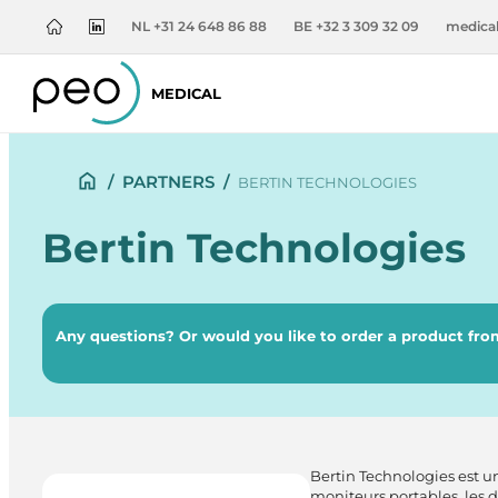
NL +31 24 648 86 88
BE +32 3 309 32 09
medica
MEDICAL
/
PARTNERS
/
BERTIN TECHNOLOGIES
Bertin Technologies
Any questions? Or would you like to order a product from
Bertin Technologies est u
moniteurs portables, les 