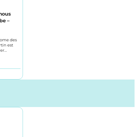
mous
be –
nome des
tin est
rer…