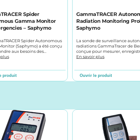
TRACER Spider
GammaTRACER Autono
mous Gamma Monitor
Radiation Monitoring Pro
ergencies – Saphymo
Saphymo
aTRACER Spider Autonomous
La sonde de surveillance auto
nitor (Saphymo) a été conçu
radiations GammaTracer de Ber
ondre aux besoins des…
conçue pour mesurer, enregist
 plus
En savoir plus
e produit
Ouvrir le produit