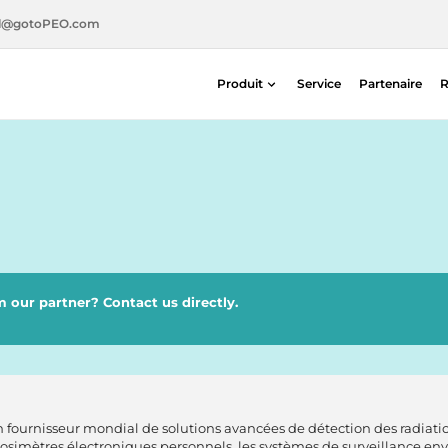
l@gotoPEO.com
Produit
Service
Partenaire
R
Radiothérapie
Imagerie diagnostique
Sécurité radiologique
Médecine nucléaire
 our partner? Contact us directly.
n fournisseur mondial de solutions avancées de détection des radiati
dosimètres électroniques personnels, les systèmes de surveillance en