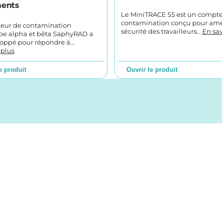
ments
Le MiniTRACE S5 est un compt
contamination conçu pour amél
eur de contamination
sécurité des travailleurs…
En sav
be alpha et bêta SaphyRAD a
loppé pour répondre à…
 plus
e produit
Ouvrir le produit