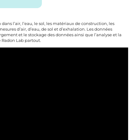
ns l’air, l’eau, le sol, les matériaux de construction, les
sures d’air, d’eau, de sol et d’exhalation. Les données
rgement et le stockage des données ainsi que l’analyse et la
e Radon Lab partout.