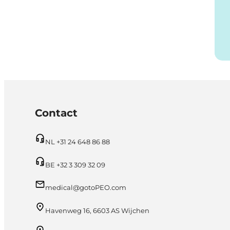
Contact
NL +31 24 648 86 88
BE +32 3 309 32 09
medical@gotoPEO.com
Havenweg 16, 6603 AS Wijchen