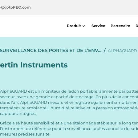
l@gotoPEO.com
Produit
Service
Partenaire
R
Radiothérapie
SURVEILLANCE DES PORTES ET DE L’ENV…
/
Imagerie diagnostique
ALPHAGUARD-
Sécurité radiologique
rtin Instruments
Médecine nucléaire
AlphaGUARD est un moniteur de radon portable, alimenté par batter
secteur, avec une grande capacité de stockage. En plus de la concen
dans l’air, AlphaGUARD mesure et enregistre également simultaném
température ambiante, l’humidité relative et la pression atmosphér
capteurs intégrés.
Grâce à sa haute sensibilité et à une étalonnage stable sur le long ter
l’instrument de référence pour la surveillance professionnelle du rad
mesures précises sur site.