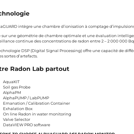
chnologie
aGUARD intègre une chambre d’ionisation à comptage d’impulsions 
 sur une géométrie de chambre optimale et une évaluation intelligen
eillance continue des concentrations de radon entre 2 – 2 000 000 B
echnologie DSP (Digital Signal Processing) offre une capacité de différ
es sortes d’artefacts.
tre Radon Lab partout
AquaKIT
Soil gas Probe
AlphaPM
AlphaPUMP / LabPUMP
Emanation / Calibration Container
Exhalation Box
On line Radon in water monitoring
Valve Selector
DataVIEW PRO software