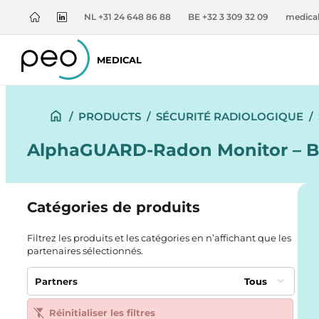
NL +31 24 648 86 88
BE +32 3 309 32 09
medica
MEDICAL
/
PRODUCTS
/
SÉCURITÉ RADIOLOGIQUE
/
AlphaGUARD-Radon Monitor – Be
Catégories de produits
Filtrez les produits et les catégories en n’affichant que les
partenaires sélectionnés.
Partners
Tous
Réinitialiser les filtres