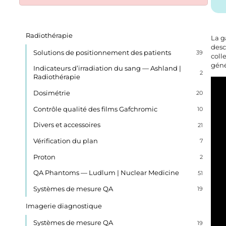
Radiothérapie
La g
desc
Solutions de positionnement des patients
39
coll
géné
Indicateurs d’irradiation du sang — Ashland |
2
Radiothérapie
Dosimétrie
20
Contrôle qualité des films Gafchromic
10
Divers et accessoires
21
Vérification du plan
7
Proton
2
QA Phantoms — Ludlum | Nuclear Medicine
51
Systèmes de mesure QA
19
Imagerie diagnostique
Systèmes de mesure QA
19