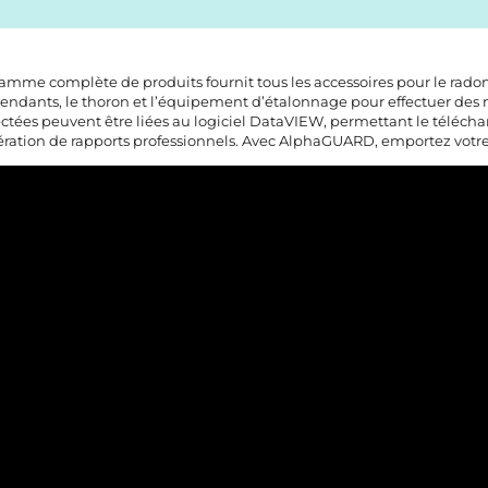
amme complète de produits fournit tous les accessoires pour le radon da
endants, le thoron et l’équipement d’étalonnage pour effectuer des me
ectées peuvent être liées au logiciel DataVIEW, permettant le télécha
ration de rapports professionnels. Avec AlphaGUARD, emportez votr