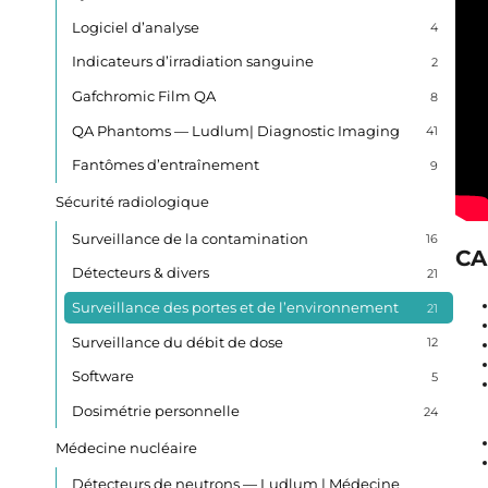
Logiciel d’analyse
4
Indicateurs d’irradiation sanguine
2
Gafchromic Film QA
8
QA Phantoms — Ludlum| Diagnostic Imaging
41
Fantômes d’entraînement
9
Sécurité radiologique
Surveillance de la contamination
16
CA
Détecteurs & divers
21
Surveillance des portes et de l’environnement
21
Surveillance du débit de dose
12
Software
5
Dosimétrie personnelle
24
Médecine nucléaire
Détecteurs de neutrons — Ludlum | Médecine