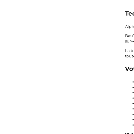
Te
Alph
Basé
surv
La t
tout
Vo