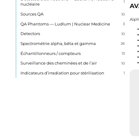
1
nucléaire
AV
Sources QA
10
Alph
QA Phantoms — Ludlum | Nuclear Medicine
3
Detectors
10
Spectrométrie alpha, bêta et gamma
26
Échantillonneurs / compteurs
13
Surveillance des cheminées et de l’air
10
Indicateurs d’irradiation pour stérilisation
1