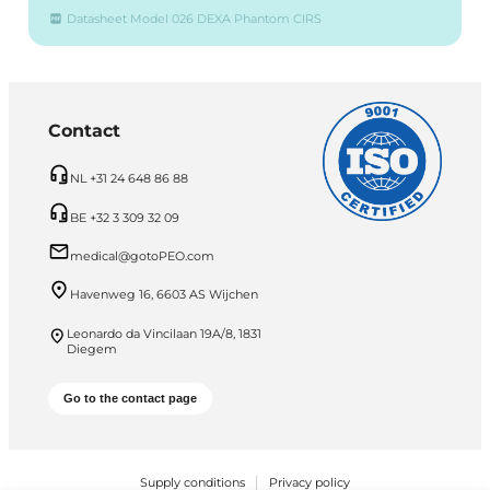
Datasheet Model 026 DEXA Phantom CIRS
Contact
NL +31 24 648 86 88
BE +32 3 309 32 09
medical@gotoPEO.com
Havenweg 16, 6603 AS Wijchen
Leonardo da Vincilaan 19A/8, 1831
Diegem
Go to the contact page
Supply conditions
Privacy policy