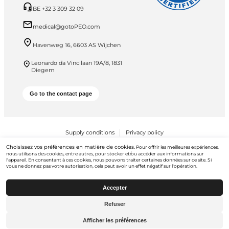
BE +32 3 309 32 09
medical@gotoPEO.com
Havenweg 16, 6603 AS Wijchen
Leonardo da Vincilaan 19A/8, 1831
Diegem
Go to the contact page
Supply conditions
Privacy policy
Choisissez vos préférences en matière de cookies.
Pour offrir les meilleures expériences,
PEO B.V. © 2026 Tous droits réservés
nous utilisons des cookies, entre autres, pour stocker et/ou accéder aux informations sur
l'appareil. En consentant à ces cookies, nous pouvons traiter certaines données sur ce site. Si
vous ne donnez pas votre autorisation, cela peut avoir un effet négatif sur l'opération.
Accepter
Refuser
Aller à
gotopeo.com
Afficher les préférences