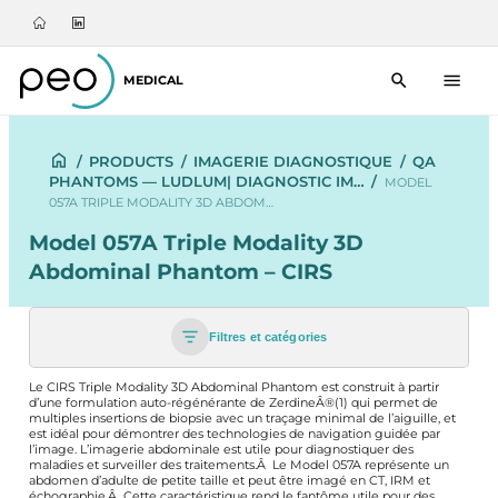
MEDICAL
/
PRODUCTS
/
IMAGERIE DIAGNOSTIQUE
/
QA
PHANTOMS — LUDLUM| DIAGNOSTIC IM…
/
MODEL
057A TRIPLE MODALITY 3D ABDOM…
Model 057A Triple Modality 3D
Abdominal Phantom – CIRS
Filtres et catégories
Le CIRS Triple Modality 3D Abdominal Phantom est construit à partir
d’une formulation auto-régénérante de ZerdineÂ®(1) qui permet de
multiples insertions de biopsie avec un traçage minimal de l’aiguille, et
est idéal pour démontrer des technologies de navigation guidée par
l’image. L’imagerie abdominale est utile pour diagnostiquer des
maladies et surveiller des traitements.Â Le Model 057A représente un
abdomen d’adulte de petite taille et peut être imagé en CT, IRM et
échographie.Â Cette caractéristique rend le fantôme utile pour des