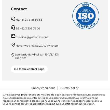
Contact
NL +31 24 648 86 88
BE +32 3 309 32 09
medical@gotoPEO.com
Havenweg 16, 6603 AS Wijchen
Leonardo da Vincilaan 19A/8, 1831
Diegem
Go to the contact page
Supply conditions
Privacy policy
Choisissez vos préférences en matière de cookies.
Pour offrir les meilleures expériences,
PEO B.V. © 2026 Tous droits réservés
nous utilisons des cookies, entre autres, pour stocker et/ou accéder aux informations sur
l'appareil. En consentant à ces cookies, nous pouvons traiter certaines données sur ce site. Si
vous ne donnez pas votre autorisation, cela peut avoir un effet négatif sur l'opération.