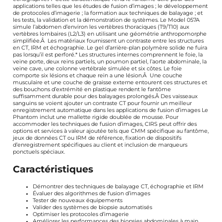
applications telles que les études de fusion d’images ; le développement
de protocoles d’imagerie ; la formation aux techniques de balayage ; et
les tests, la validation et la démonstration de systèmes. Le Model 057A
simule l’abdomen d’environ les vertèbres thoraciques (T9/T10) aux
vertèbres lombaires (L2/L3) en utilisant une géométrie anthropomorphe
simplifiée.Â Les matériaux fournissent un contraste entre les structures
en CT, IRM et échographie. Le gel d’arrière-plan polymère solide ne fuira
pas lorsqu’il est perforé.* Les structures internes comprennent le foie, la
veine porte, deux reins partiels, un poumon partiel, l’aorte abdominale, la
veine cave, une colonne vertébrale simulée et six côtes. Le foie
comporte six lésions et chaque rein a une lésion.Â Une couche
musculaire et une couche de graisse externe entourent ces structures et
des bouchons d’extrémité en plastique rendent le fantôme
suffisamment durable pour des balayages prolongés.Â Des vaisseaux
sanguins se voient ajouter un contraste CT pour fournir un meilleur
enregistrement automatique dans les applications de fusion d’images Le
Phantom inclut une mallette rigide doublée de mousse. Pour
accommoder les techniques de fusion d’images, CIRS peut offrir des
options et services à valeur ajoutée tels que CMM spécifique au fantôme,
jeux de données CT ou IRM de référence, fixation de dispositifs
d’enregistrement spécifiques au client et inclusion de marqueurs
ponctuels spéciaux.
Caractéristiques
Démontrer des techniques de balayage CT, échographie et IRM
Évaluer des algorithmes de fusion d’images
Tester de nouveaux équipements
Valider des systèmes de biopsie automatisés
Optimiser les protocoles d’imagerie
Améliorer les performances des biopsies abdominales à main