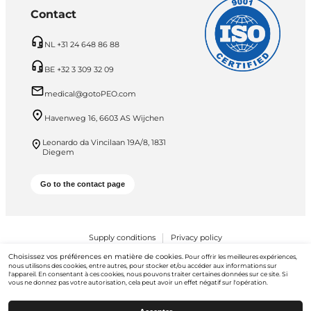
Contact
NL +31 24 648 86 88
BE +32 3 309 32 09
medical@gotoPEO.com
Havenweg 16, 6603 AS Wijchen
Leonardo da Vincilaan 19A/8, 1831
Diegem
Go to the contact page
Supply conditions
Privacy policy
Choisissez vos préférences en matière de cookies.
Pour offrir les meilleures expériences,
PEO B.V. © 2026 Tous droits réservés
nous utilisons des cookies, entre autres, pour stocker et/ou accéder aux informations sur
l'appareil. En consentant à ces cookies, nous pouvons traiter certaines données sur ce site. Si
vous ne donnez pas votre autorisation, cela peut avoir un effet négatif sur l'opération.