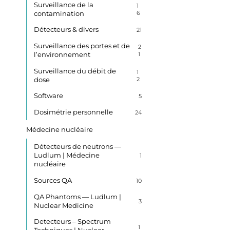
Surveillance de la
1
contamination
6
Détecteurs & divers
21
Surveillance des portes et de
2
l’environnement
1
Surveillance du débit de
1
dose
2
Software
5
Dosimétrie personnelle
24
Médecine nucléaire
Détecteurs de neutrons —
Ludlum | Médecine
1
nucléaire
Sources QA
10
QA Phantoms — Ludlum |
3
Nuclear Medicine
Detecteurs – Spectrum
1