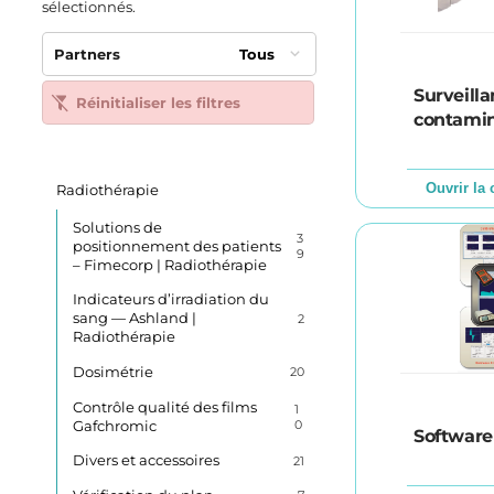
sélectionnés.
Partners
Tous
Surveilla
Réinitialiser les filtres
contamin
Ouvrir la 
Radiothérapie
Solutions de
3
positionnement des patients
9
– Fimecorp | Radiothérapie
Indicateurs d’irradiation du
sang — Ashland |
2
Radiothérapie
Dosimétrie
20
Contrôle qualité des films
1
Gafchromic
0
Software
Divers et accessoires
21