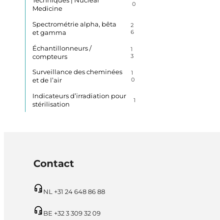
Techniques | Nuclear
0
Medicine
Spectrométrie alpha, bêta
2
et gamma
6
Échantillonneurs /
1
compteurs
3
Surveillance des cheminées
1
et de l’air
0
Indicateurs d’irradiation pour
1
stérilisation
Contact
NL +31 24 648 86 88
BE +32 3 309 32 09