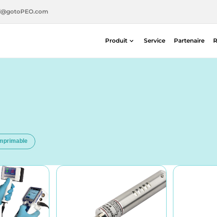
l@gotoPEO.com
Produit
Service
Partenaire
R
Radiothérapie
Imagerie diagnostique
Sécurité radiologique
Médecine nucléaire
imprimable