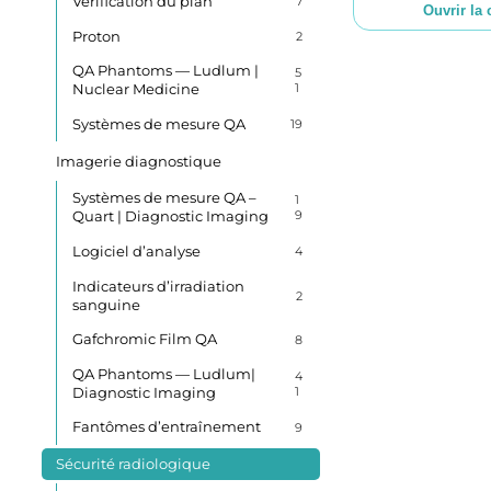
Vérification du plan
7
Ouvrir la 
Proton
2
QA Phantoms — Ludlum |
5
Nuclear Medicine
1
Systèmes de mesure QA
19
Imagerie diagnostique
Systèmes de mesure QA –
1
Quart | Diagnostic Imaging
9
Logiciel d’analyse
4
Indicateurs d’irradiation
2
sanguine
Gafchromic Film QA
8
QA Phantoms — Ludlum|
4
Diagnostic Imaging
1
Fantômes d’entraînement
9
Sécurité radiologique