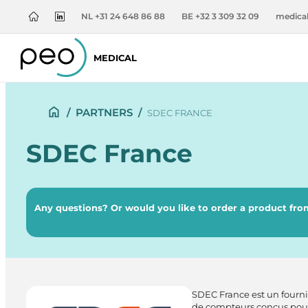
NL +31 24 648 86 88
BE +32 3 309 32 09
medica
MEDICAL
/
PARTNERS
/
SDEC FRANCE
SDEC France
Any questions? Or would you like to order a product from
SDEC France est un fourn
de compteurs conçus pour s