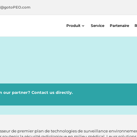
l@gotoPEO.com
Produit
Service
Partenaire
R
Radiothérapie
Imagerie diagnostique
Sécurité radiologique
Médecine nucléaire
 our partner? Contact us directly.
isseur de premier plan de technologies de surveillance environneme
outenir la sécurité radiologique en milieu médical. Leurs solutions a