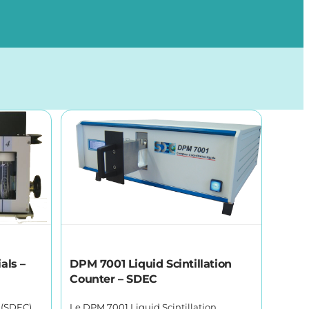
als –
DPM 7001 Liquid Scintillation
Counter – SDEC
s (SDEC)
Le DPM 7001 Liquid Scintillation