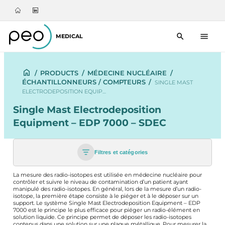
MEDICAL
/
PRODUCTS
/
MÉDECINE NUCLÉAIRE
/
ÉCHANTILLONNEURS / COMPTEURS
/
SINGLE MAST
ELECTRODEPOSITION EQUIP…
Single Mast Electrodeposition
Equipment – EDP 7000 – SDEC
Filtres et catégories
La mesure des radio-isotopes est utilisée en médecine nucléaire pour
contrôler et suivre le niveau de contamination d’un patient ayant
manipulé des radio-isotopes. En général, lors de la mesure d’un radio-
isotope, la première étape consiste à le piéger et à le déposer sur un
support. Le système Single Mast Electrodeposition Equipment – EDP
7000 est le principe le plus efficace pour piéger un radio-élément en
solution liquide. Ce principe permet de déposer les radio-isotopes
contenus dans une solution sur une plaque métallique. Pour mesurer la