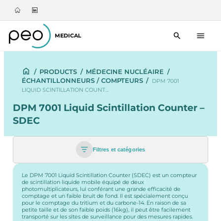
MEDICAL
/
PRODUCTS
/
MÉDECINE NUCLÉAIRE
/
ÉCHANTILLONNEURS / COMPTEURS
/
DPM 7001
LIQUID SCINTILLATION COUNT…
DPM 7001 Liquid Scintillation Counter –
SDEC
Filtres et catégories
Le DPM 7001 Liquid Scintillation Counter (SDEC) est un compteur
de scintillation liquide mobile équipé de deux
photomultiplicateurs, lui conférant une grande efficacité de
comptage et un faible bruit de fond. Il est spécialement conçu
pour le comptage du tritium et du carbone-14. En raison de sa
petite taille et de son faible poids (16kg), il peut être facilement
transporté sur les sites de surveillance pour des mesures rapides.