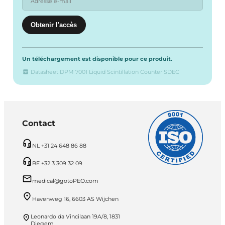
Un téléchargement est disponible pour ce produit.
Datasheet DPM 7001 Liquid Scintillation Counter SDEC
Contact
NL +31 24 648 86 88
BE +32 3 309 32 09
medical@gotoPEO.com
Havenweg 16, 6603 AS Wijchen
Leonardo da Vincilaan 19A/8, 1831
Diegem