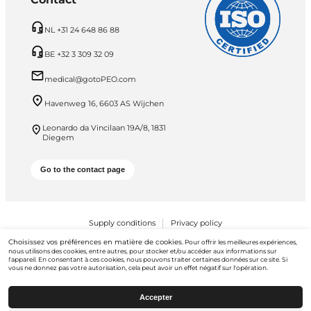
NL +31 24 648 86 88
BE +32 3 309 32 09
medical@gotoPEO.com
Havenweg 16, 6603 AS Wijchen
Leonardo da Vincilaan 19A/8, 1831
Diegem
Go to the contact page
Supply conditions
Privacy policy
Choisissez vos préférences en matière de cookies.
Pour offrir les meilleures expériences,
PEO B.V. © 2026 Tous droits réservés
nous utilisons des cookies, entre autres, pour stocker et/ou accéder aux informations sur
l'appareil. En consentant à ces cookies, nous pouvons traiter certaines données sur ce site. Si
vous ne donnez pas votre autorisation, cela peut avoir un effet négatif sur l'opération.
Accepter