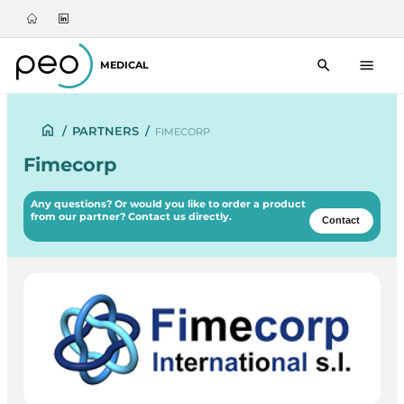
MEDICAL
/
PARTNERS
/
FIMECORP
Fimecorp
Any questions? Or would you like to order a product
from our partner? Contact us directly.
Contact