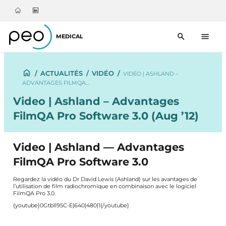
MEDICAL
/
ACTUALITÉS
/
VIDÉO
/
VIDEO | ASHLAND –
ADVANTAGES FILMQA…
Video | Ashland – Advantages
FilmQA Pro Software 3.0 (Aug ’12)
Video | Ashland — Advantages
FilmQA Pro Software 3.0
Regardez la vidéo du Dr David Lewis (
Ashland
) sur les avantages de
l’utilisation de film radiochromique en combinaison avec le logiciel
FilmQA Pro 3.0.
{youtube}0Gtbll95C-E|640|480|1{/youtube}