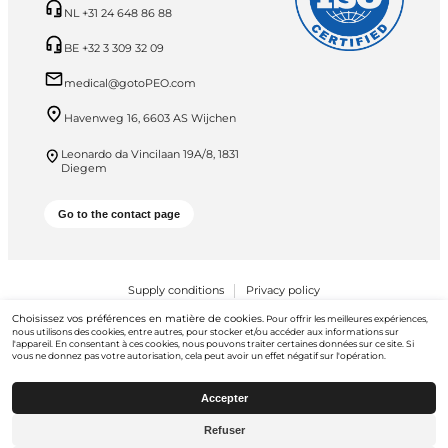
NL +31 24 648 86 88
BE +32 3 309 32 09
medical@gotoPEO.com
Havenweg 16, 6603 AS Wijchen
Leonardo da Vincilaan 19A/8, 1831
Diegem
Go to the contact page
Supply conditions
Privacy policy
Choisissez vos préférences en matière de cookies.
PEO B.V. © 2026 Tous droits réservés
Pour offrir les meilleures expériences,
nous utilisons des cookies, entre autres, pour stocker et/ou accéder aux informations sur
l'appareil. En consentant à ces cookies, nous pouvons traiter certaines données sur ce site. Si
vous ne donnez pas votre autorisation, cela peut avoir un effet négatif sur l'opération.
Accepter
Refuser