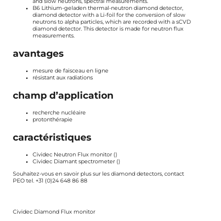
and slow neutrons, spectral measurements.
B6 Lithium-geladen thermal-neutron diamond detector,
diamond detector with a Li-foil for the conversion of slow
neutrons to alpha particles, which are recorded with a sCVD
diamond detector. This detector is made for neutron flux
measurements.
avantages
mesure de faisceau en ligne
résistant aux radiations
champ d’application
recherche nucléaire
protonthérapie
caractéristiques
Cividec Neutron Flux monitor
(
)
Cividec Diamant spectrometer
(
)
Souhaitez-vous en savoir plus sur les diamond detectors,
contact
PEO tel. +31 (0)24 648 86 88
Cividec Diamond Flux monitor