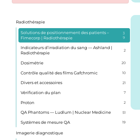
Radiothérapie
Solutions de positionnement des patients –
3
Fimecorp | Radiothérapie
9
Indicateurs d’irradiation du sang — Ashland |
2
Radiothérapie
Dosimétrie
20
Contrôle qualité des films Gafchromic
10
Divers et accessoires
21
Vérification du plan
7
Proton
2
QA Phantoms — Ludlum | Nuclear Medicine
51
Systèmes de mesure QA
19
Imagerie diagnostique