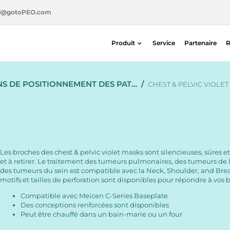
l@gotoPEO.com
Produit
Service
Partenaire
R
Radiothérapie
S DE POSITIONNEMENT DES PAT…
/
Imagerie diagnostique
CHEST & PELVIC VIOLE
Sécurité radiologique
Médecine nucléaire
Les broches des chest & pelvic violet masks sont silencieuses, sûres et
et à retirer. Le traitement des tumeurs pulmonaires, des tumeurs de
des tumeurs du sein est compatible avec la Neck, Shoulder, and Brea
motifs et tailles de perforation sont disponibles pour répondre à vos 
Compatible avec Meicen C-Series Baseplate
Des conceptions renforcées sont disponibles
Peut être chauffé dans un bain-marie ou un four