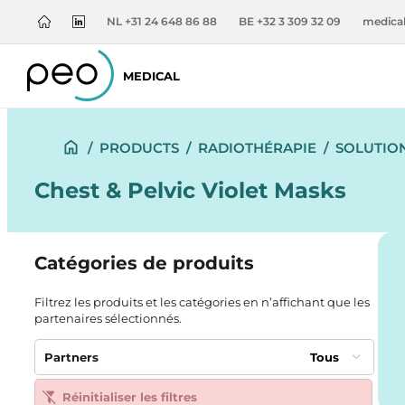
NL +31 24 648 86 88
BE +32 3 309 32 09
medica
MEDICAL
/
PRODUCTS
/
RADIOTHÉRAPIE
/
SOLUTION
Chest & Pelvic Violet Masks
Catégories de produits
Filtrez les produits et les catégories en n’affichant que les
partenaires sélectionnés.
Partners
Tous
Réinitialiser les filtres