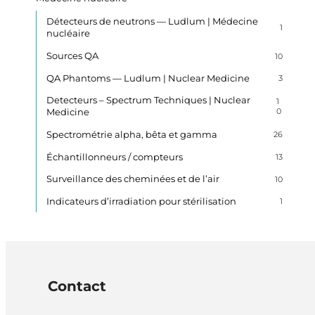
Détecteurs de neutrons — Ludlum | Médecine
1
nucléaire
Sources QA
10
QA Phantoms — Ludlum | Nuclear Medicine
3
Detecteurs – Spectrum Techniques | Nuclear
1
Medicine
0
Spectrométrie alpha, bêta et gamma
26
Échantillonneurs / compteurs
13
Surveillance des cheminées et de l’air
10
Indicateurs d’irradiation pour stérilisation
1
Contact