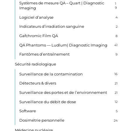
Systèmes de mesure QA – Quart | Diagnostic
1
Imaging
9
Logiciel d’analyse
4
Indicateurs d’irradiation sanguine
2
Gafchromic Film QA
8
QA Phantoms — Ludlum| Diagnostic Imaging
41
Fantômes d’entraînement
9
Sécurité radiologique
Surveillance de la contamination
16
Détecteurs & divers
21
Surveillance des portes et de l’environnement
21
Surveillance du débit de dose
12
Software
5
Dosimétrie personnelle
24
Médecine nucléaire