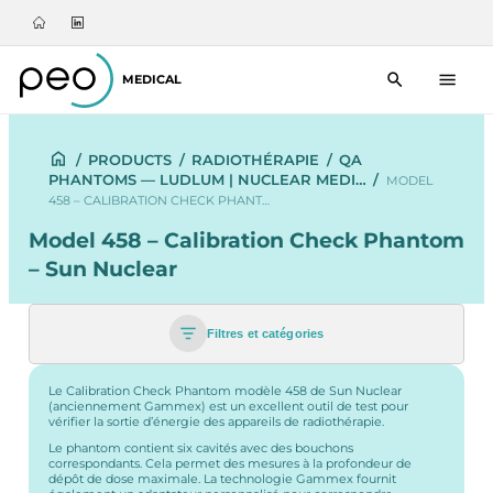
MEDICAL
/
PRODUCTS
/
RADIOTHÉRAPIE
/
QA
PHANTOMS — LUDLUM | NUCLEAR MEDI…
/
MODEL
458 – CALIBRATION CHECK PHANT…
Model 458 – Calibration Check Phantom
– Sun Nuclear
Filtres et catégories
Le Calibration Check Phantom modèle 458 de Sun Nuclear
(anciennement Gammex) est un excellent outil de test pour
vérifier la sortie d’énergie des appareils de radiothérapie.
Le phantom contient six cavités avec des bouchons
correspondants. Cela permet des mesures à la profondeur de
dépôt de dose maximale. La technologie Gammex fournit