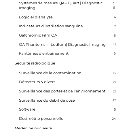
Systèmes de mesure QA – Quart | Diagnostic
1
Imaging
9
Logiciel d’analyse
4
Indicateurs d’irradiation sanguine
2
Gafchromic Film QA
8
QA Phantoms — Ludlum| Diagnostic Imaging
41
Fantômes d’entraînement
9
Sécurité radiologique
Surveillance de la contamination
16
Détecteurs & divers
21
Surveillance des portes et de l’environnement
21
Surveillance du débit de dose
12
Software
5
Dosimétrie personnelle
24
Médecine nucléaire