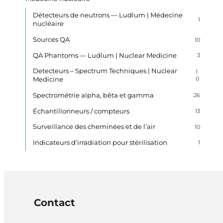
Détecteurs de neutrons — Ludlum | Médecine
1
nucléaire
Sources QA
10
QA Phantoms — Ludlum | Nuclear Medicine
3
Detecteurs – Spectrum Techniques | Nuclear
1
Medicine
0
Spectrométrie alpha, bêta et gamma
26
Échantillonneurs / compteurs
13
Surveillance des cheminées et de l’air
10
Indicateurs d’irradiation pour stérilisation
1
Contact