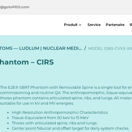
l@gotoPEO.com
Produit
Service
Partenaire
R
Radiothérapie
TOMS — LUDLUM | NUCLEAR MEDI…
/
Imagerie diagnostique
MODEL 036S-CVXX-XX
Sécurité radiologique
hantom – CIRS
Médecine nucléaire
The E2E® SBRT Phantom with Removable Spine is a single tool for 
commissioning and routine QA. The anthropomorphic, tissue-equiva
thorax phantom contains articulated spine, ribs, and lungs. All mater
suitable for use in kV and MV energies.
High Resolution Anthropomorphic Characteristics
Tissue-Equivalent from 50 keV to 15 MeV
Thorax with articulated spine, ribs and lungs
Center point fiducial and offset target for daily system checks