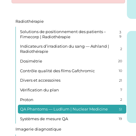
Radiothérapie
Solutions de positionnement des patients –
3
Fimecorp | Radiothérapie
9
Indicateurs d’irradiation du sang — Ashland |
2
Radiothérapie
Dosimétrie
20
Contrôle qualité des films Gafchromic
10
Divers et accessoires
21
Vérification du plan
7
Proton
2
QA Phantoms — Ludlum | Nuclear Medicine
51
Systèmes de mesure QA
19
Imagerie diagnostique