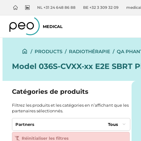
NL +31 24 648 86 88
BE +32 3 309 32 09
medica
MEDICAL
/
PRODUCTS
/
RADIOTHÉRAPIE
/
QA PHAN
Model 036S-CVXX-xx E2E SBRT P
Catégories de produits
Filtrez les produits et les catégories en n’affichant que les
partenaires sélectionnés.
Partners
Tous
Réinitialiser les filtres