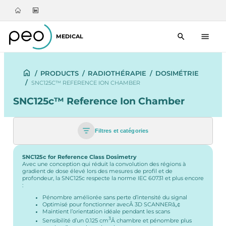
MEDICAL
/
PRODUCTS
/
RADIOTHÉRAPIE
/
DOSIMÉTRIE
/
SNC125C™ REFERENCE ION CHAMBER
SNC125c™ Reference Ion Chamber
Filtres et catégories
SNC125c for Reference Class Dosimetry
Avec une conception qui réduit la convolution des régions à
gradient de dose élevé lors des mesures de profil et de
profondeur, la SNC125c respecte la norme IEC 60731 et plus encore
:
Pénombre améliorée sans perte d’intensité du signal
Optimisé pour fonctionner avecÂ
3D SCANNERâ„¢
Maintient l’orientation idéale pendant les scans
3
Sensibilité d’un 0.125 cm
Â chambre et pénombre plus