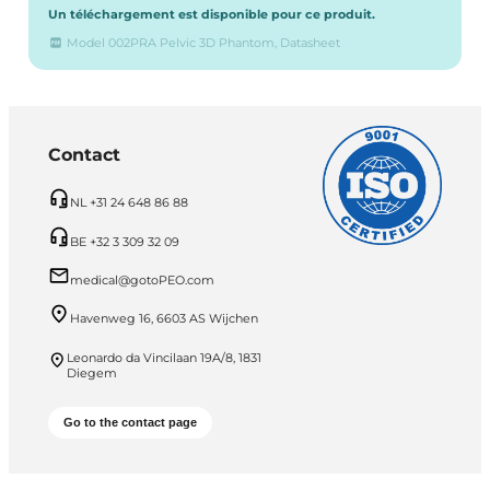
Un téléchargement est disponible pour ce produit.
Model 002PRA Pelvic 3D Phantom, Datasheet
Contact
NL +31 24 648 86 88
BE +32 3 309 32 09
medical@gotoPEO.com
Havenweg 16, 6603 AS Wijchen
Leonardo da Vincilaan 19A/8, 1831
Diegem
Go to the contact page