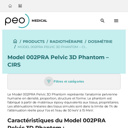
MEDICAL
/
PRODUCTS
/
RADIOTHÉRAPIE
/
DOSIMÉTRIE
/
MODEL 002PRA PELVIC 3D PHANTOM – CI…
Model 002PRA Pelvic 3D Phantom –
CIRS
Filtres et catégories
Le Model 002PRA Pelvic 3D Phantom représente l’anatomie pelvienne
humaine en densité, proportion, structure et forme. Le phantom est
fabriqué à partir de matériaux époxy équivalents aux tissus, propriétaires.
Les atténuations linéaires des tissus simulés sont dans la limite de 1% de
l’atténuation réelle pour l’os et l’eau de 50 keV à 15 MeV.
Caractéristiques du Model 002PRA
Pelvic 3D Phantom :