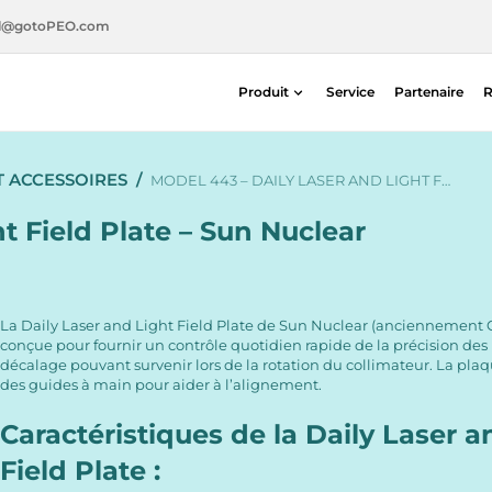
l@gotoPEO.com
Produit
Service
Partenaire
R
Radiothérapie
T ACCESSOIRES
/
Imagerie diagnostique
MODEL 443 – DAILY LASER AND LIGHT F…
Sécurité radiologique
t Field Plate – Sun Nuclear
Médecine nucléaire
La Daily Laser and Light Field Plate de Sun Nuclear (anciennement
conçue pour fournir un contrôle quotidien rapide de la précision des 
décalage pouvant survenir lors de la rotation du collimateur. La p
des guides à main pour aider à l’alignement.
Caractéristiques de la Daily Laser a
Field Plate :