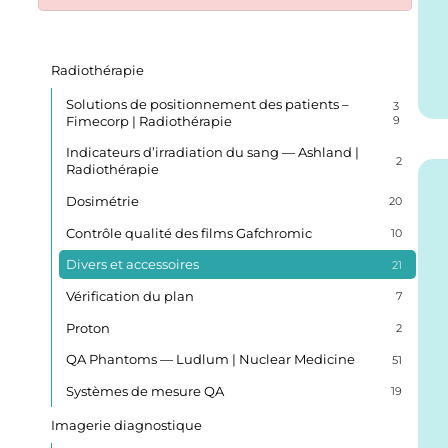
Radiothérapie
Solutions de positionnement des patients –
3
Fimecorp | Radiothérapie
9
Indicateurs d’irradiation du sang — Ashland |
2
Radiothérapie
Dosimétrie
20
Contrôle qualité des films Gafchromic
10
Divers et accessoires
21
Vérification du plan
7
Proton
2
QA Phantoms — Ludlum | Nuclear Medicine
51
Systèmes de mesure QA
19
Imagerie diagnostique