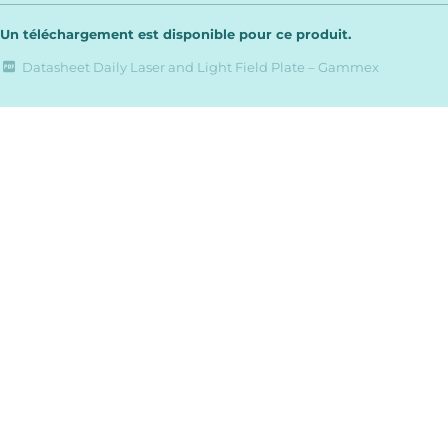
Un téléchargement est disponible pour ce produit.
Datasheet Daily Laser and Light Field Plate – Gammex