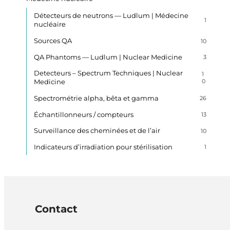
Détecteurs de neutrons — Ludlum | Médecine
1
nucléaire
Sources QA
10
QA Phantoms — Ludlum | Nuclear Medicine
3
Detecteurs – Spectrum Techniques | Nuclear
1
Medicine
0
Spectrométrie alpha, bêta et gamma
26
Échantillonneurs / compteurs
13
Surveillance des cheminées et de l’air
10
Indicateurs d’irradiation pour stérilisation
1
Contact