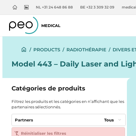
NL +31 24 648 86 88
BE +32 3 309 32 09
medica
MEDICAL
/
PRODUCTS
/
RADIOTHÉRAPIE
/
DIVERS E
Model 443 – Daily Laser and Ligh
Catégories de produits
Filtrez les produits et les catégories en n’affichant que les
partenaires sélectionnés.
Partners
Tous
Réinitialiser les filtres