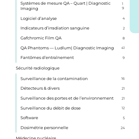
Systèmes de mesure QA – Quart | Diagnostic
1
Imaging
9
Logiciel d’analyse
4
Indicateurs d’irradiation sanguine
2
Gafchromic Film QA
8
QA Phantoms — Ludlum| Diagnostic Imaging
41
Fantômes d’entraînement
9
Sécurité radiologique
Surveillance de la contamination
16
Détecteurs & divers
21
Surveillance des portes et de l’environnement
21
Surveillance du débit de dose
12
Software
5
Dosimétrie personnelle
24
Médecine nucléaire