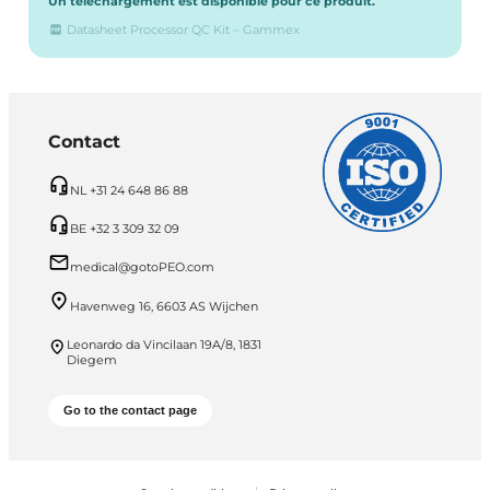
Un téléchargement est disponible pour ce produit.
Datasheet Processor QC Kit – Gammex
Contact
NL +31 24 648 86 88
BE +32 3 309 32 09
medical@gotoPEO.com
Havenweg 16, 6603 AS Wijchen
Leonardo da Vincilaan 19A/8, 1831
Diegem
Go to the contact page