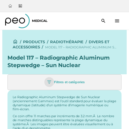
MEDICAL
/
PRODUCTS
/
RADIOTHÉRAPIE
/
DIVERS ET
ACCESSOIRES
/
MODEL 117 – RADIOGRAPHIC ALUMINUM S…
Model 117 – Radiographic Aluminum
Stepwedge – Sun Nuclear
Filtres et catégories
Le Radiographic Aluminum Stepwedge de Sun Nuclear
(anciennement Gammex) est l’outil standard pour évaluer la plage
dynamique (latitude) d’un système d’imagerie numérique ou
film-écran.
Ce coin offre 11 marches par incréments de 3.2 mm.Â Le nombre
de marches distinguables représente la plage dynamique du
système.Â Les images peuvent être évaluées visuellement ou à
l’aide d’un densitomètre.