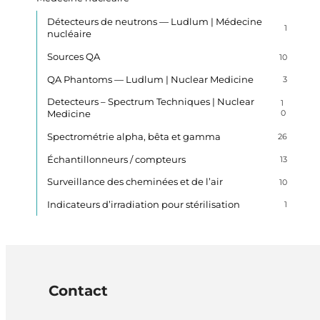
Détecteurs de neutrons — Ludlum | Médecine
1
nucléaire
Sources QA
10
QA Phantoms — Ludlum | Nuclear Medicine
3
Detecteurs – Spectrum Techniques | Nuclear
1
Medicine
0
Spectrométrie alpha, bêta et gamma
26
Échantillonneurs / compteurs
13
Surveillance des cheminées et de l’air
10
Indicateurs d’irradiation pour stérilisation
1
Contact