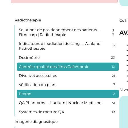
Radiothérapie
Ce f
Solutions de positionnement des patients –
3
AV
Fimecorp | Radiothérapie
9
Indicateurs d’irradiation du sang — Ashland |
2
Radiothérapie
Dosimétrie
20
Contrôle qualité des films Gafchromic
10
Divers et accessoires
21
Vérification du plan
7
Si v
Proton
2
QA Phantoms — Ludlum | Nuclear Medicine
51
Systèmes de mesure QA
19
Imagerie diagnostique