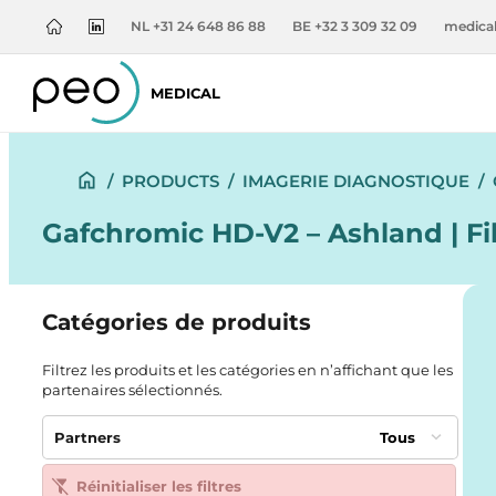
NL +31 24 648 86 88
BE +32 3 309 32 09
medica
MEDICAL
/
PRODUCTS
/
IMAGERIE DIAGNOSTIQUE
/
Gafchromic HD-V2 – Ashland | F
Catégories de produits
Filtrez les produits et les catégories en n’affichant que les
partenaires sélectionnés.
Partners
Tous
Réinitialiser les filtres