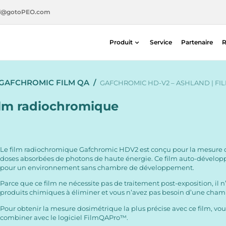
l@gotoPEO.com
Produit
Service
Partenaire
R
Radiothérapie
GAFCHROMIC FILM QA
/
Imagerie diagnostique
GAFCHROMIC HD-V2 – ASHLAND | FIL
Sécurité radiologique
ilm radiochromique
Médecine nucléaire
Le film radiochromique Gafchromic HDV2 est conçu pour la mesure 
doses absorbées de photons de haute énergie. Ce film auto-développ
pour un environnement sans chambre de développement.
Parce que ce film ne nécessite pas de traitement post-exposition, il n
produits chimiques à éliminer et vous n’avez pas besoin d’une cham
Pour obtenir la mesure dosimétrique la plus précise avec ce film, vo
combiner avec le
logiciel FilmQAPro™
.