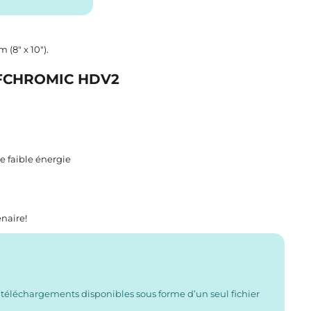
 (8″ x 10″).
FCHROMIC HDV2
e faible énergie
enaire
!
 téléchargements disponibles sous forme d’un seul fichier