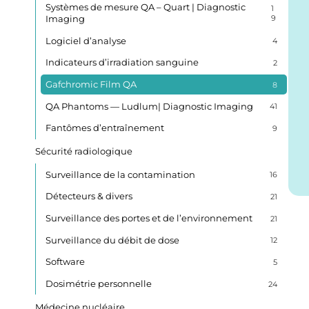
Systèmes de mesure QA – Quart | Diagnostic
1
Imaging
9
Logiciel d’analyse
4
Indicateurs d’irradiation sanguine
2
Gafchromic Film QA
8
QA Phantoms — Ludlum| Diagnostic Imaging
41
Fantômes d’entraînement
9
Sécurité radiologique
Surveillance de la contamination
16
Détecteurs & divers
21
Surveillance des portes et de l’environnement
21
Surveillance du débit de dose
12
Software
5
Dosimétrie personnelle
24
Médecine nucléaire