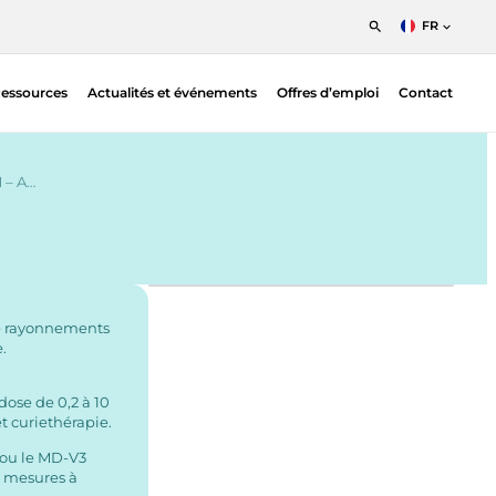
FR
English
essources
Actualités et événements
Offres d’emploi
Contact
Nederlands
Francais
Solutions de positionnement des patients –
Fimecorp | Radiothérapie
 – A…
Indicateurs d’irradiation du sang — Ashland
| Radiothérapie
Dosimétrie
Contrôle qualité des films Gafchromic
Divers et accessoires
e rayonnements
.
Vérification du plan
Proton
dose de 0,2 à 10
QA Phantoms — Ludlum | Nuclear Medicine
t curiethérapie.
Systèmes de mesure QA
 ou le MD-V3
s mesures à