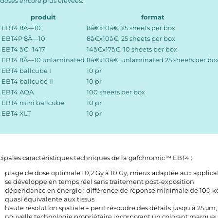
doses encore plus élevées.
produit
format
EBT4 8Ã—10
8â€x10â€, 25 sheets per box
EBT4P 8Ã—10
8â€x10â€, 25 sheets per box
EBT4 â€“ 1417
14â€x17â€, 10 sheets per box
EBT4 8Ã—10 unlaminated
8â€x10â€, unlaminated 25 sheets per bo
EBT4 ballcube I
10 pr
EBT4 ballcube II
10 pr
EBT4 AQA
100 sheets per box
EBT4 mini ballcube
10 pr
EBT4 XLT
10 pr
cipales caractéristiques techniques de la gafchromic™ EBT4 :
plage de dose optimale : 0,2 Gy à 10 Gy, mieux adaptée aux applica
se développe en temps réel sans traitement post-exposition
dépendance en énergie : différence de réponse minimale de 100 
quasi équivalente aux tissus
haute résolution spatiale – peut résoudre des détails jusqu’à 25 μm
nouvelle technologie propriétaire incorporant un colorant marqueu