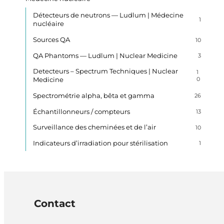
Détecteurs de neutrons — Ludlum | Médecine
1
nucléaire
Sources QA
10
QA Phantoms — Ludlum | Nuclear Medicine
3
Detecteurs – Spectrum Techniques | Nuclear
1
Medicine
0
Spectrométrie alpha, bêta et gamma
26
Échantillonneurs / compteurs
13
Surveillance des cheminées et de l’air
10
Indicateurs d’irradiation pour stérilisation
1
Contact