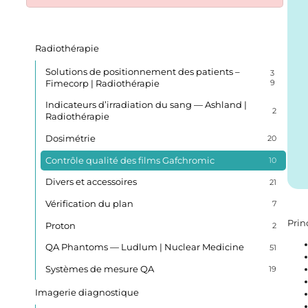
Radiothérapie
Solutions de positionnement des patients –
3
Fimecorp | Radiothérapie
9
Indicateurs d’irradiation du sang — Ashland |
2
Radiothérapie
Dosimétrie
20
Contrôle qualité des films Gafchromic
10
Divers et accessoires
21
Vérification du plan
7
Prin
Proton
2
QA Phantoms — Ludlum | Nuclear Medicine
51
Systèmes de mesure QA
19
Imagerie diagnostique