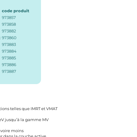
code produit
973857
973858
973882
x
973860
973883
973884
973885
973886
973887
tions telles que IMRT et VMAT
keV jusqu’à la gamme MV
, voire moins
r dans la couche active