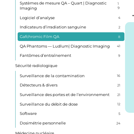
Systèmes de mesure QA – Quart | Diagnostic
1
Imaging
9
Logiciel d’analyse
4
Indicateurs d’irradiation sanguine
2
Gafchromic Film QA
8
QA Phantoms — Ludlum| Diagnostic Imaging
41
Fantômes d’entraînement
9
Sécurité radiologique
Surveillance de la contamination
16
Détecteurs & divers
21
Surveillance des portes et de l’environnement
21
Surveillance du débit de dose
12
Software
5
Dosimétrie personnelle
24
Médecine nucléaire