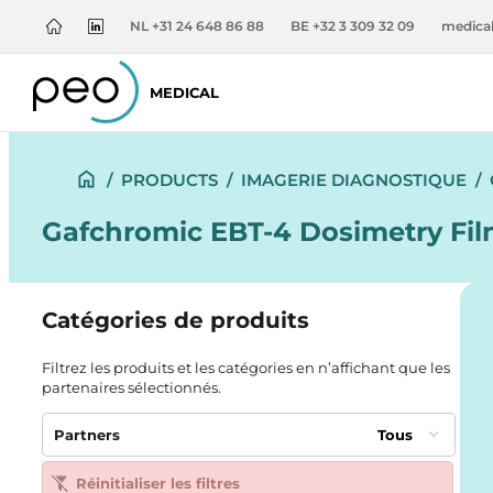
NL +31 24 648 86 88
BE +32 3 309 32 09
medica
MEDICAL
/
PRODUCTS
/
IMAGERIE DIAGNOSTIQUE
/
Gafchromic EBT-4 Dosimetry Fil
Catégories de produits
Filtrez les produits et les catégories en n’affichant que les
partenaires sélectionnés.
Partners
Tous
Réinitialiser les filtres