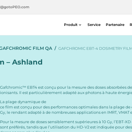
l@gotoPEO.com
Produit
Service
Partenaire
R
Radiothérapie
GAFCHROMIC FILM QA
/
Imagerie diagnostique
GAFCHROMIC EBT-4 DOSIMETRY FILM
Sécurité radiologique
m – Ashland
Médecine nucléaire
Gafchromic™ EBT4 est conçu pour la mesure des doses absorbées d
ionisants. Il est particulièrement adapté aux photons à haute énergie
La plage dynamique de
ce film est conçu pour des performances optimales dans la plage de 
Gy, le rendant adapté à de nombreuses applications en IMRT, VMAT e
Pour la mesure de doses sensiblement supérieures à 10 Gy, l’EBT-XD
sont préférés, tandis que l’utilisation du HD-V2 est indiquée pour de