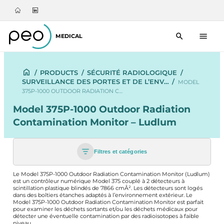
MEDICAL
/
PRODUCTS
/
SÉCURITÉ RADIOLOGIQUE
/
SURVEILLANCE DES PORTES ET DE L’ENV…
/
MODEL
375P-1000 OUTDOOR RADIATION C…
Model 375P-1000 Outdoor Radiation
Contamination Monitor – Ludlum
Filtres et catégories
Le Model 375P-1000 Outdoor Radiation Contamination Monitor (Ludlum)
est un contrôleur numérique Model 375 couplé à 2 détecteurs à
scintillation plastique blindés de 7866 cmÂ². Les détecteurs sont logés
dans des boîtiers étanches adaptés à l’environnement extérieur. Le
Model 375P-1000 Outdoor Radiation Contamination Monitor est parfait
pour examiner les déchets sortants et/ou les déchets médicaux pour
détecter une éventuelle contamination par des radioisotopes à faible
niveau.