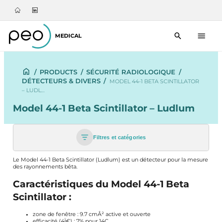
MEDICAL
/
PRODUCTS
/
SÉCURITÉ RADIOLOGIQUE
/
DÉTECTEURS & DIVERS
/
MODEL 44-1 BETA SCINTILLATOR
– LUDL…
Model 44-1 Beta Scintillator – Ludlum
Filtres et catégories
Le Model 44-1 Beta Scintillator (Ludlum) est un détecteur pour la mesure
des rayonnements bêta.
Caractéristiques du Model 44-1 Beta
Scintillator :
zone de fenêtre : 9.7 cmÂ² active et ouverte
efficacité (4Ï€) : 7% pour 14C