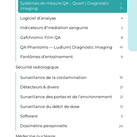
Systèmes de mesure QA – Quart | Diagnostic
1
Imaging
9
Logiciel d’analyse
4
Indicateurs d’irradiation sanguine
2
Gafchromic Film QA
8
QA Phantoms — Ludlum| Diagnostic Imaging
41
Fantômes d’entraînement
9
Sécurité radiologique
Surveillance de la contamination
16
Détecteurs & divers
21
Surveillance des portes et de l’environnement
21
Surveillance du débit de dose
12
Software
5
Dosimétrie personnelle
24
Médecine nucléaire