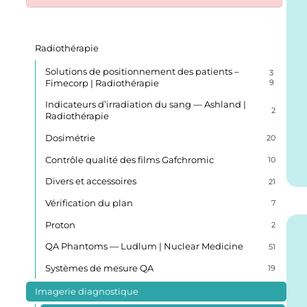
Radiothérapie
Solutions de positionnement des patients –
3
Fimecorp | Radiothérapie
9
Indicateurs d’irradiation du sang — Ashland |
2
Radiothérapie
Dosimétrie
20
Contrôle qualité des films Gafchromic
10
Divers et accessoires
21
Vérification du plan
7
Proton
2
QA Phantoms — Ludlum | Nuclear Medicine
51
Systèmes de mesure QA
19
Imagerie diagnostique