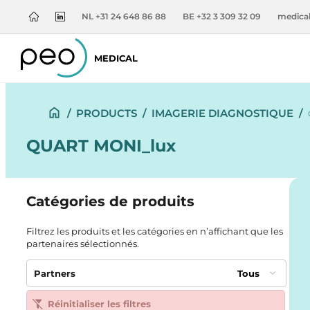
NL +31 24 648 86 88
BE +32 3 309 32 09
medica
MEDICAL
/
PRODUCTS
/
IMAGERIE DIAGNOSTIQUE
/
QUART MONI_lux
Catégories de produits
Filtrez les produits et les catégories en n’affichant que les
partenaires sélectionnés.
Partners
Tous
Réinitialiser les filtres