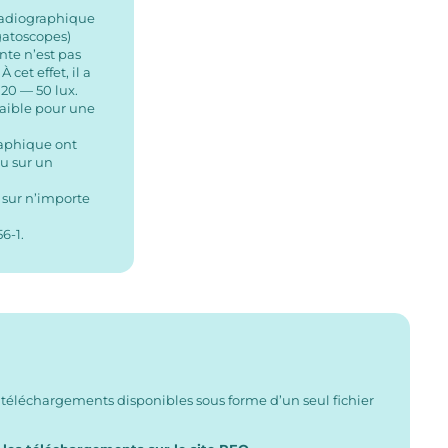
radiographique
gatoscopes)
te n’est pas
 cet effet, il a
 20 — 50 lux.
faible pour une
s
raphique ont
ou sur un
 sur n’importe
6-1.
 téléchargements disponibles sous forme d’un seul fichier