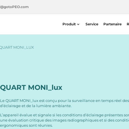
l@gotoPEO.com
Produit
Service
Partenaire
R
Radiothérapie
Imagerie diagnostique
QUART MONI_LUX
Sécurité radiologique
Médecine nucléaire
QUART MONI_lux
Le QUART MONI_lux est conçu pour la surveillance en temps réel des
d’éclairage et de la lumière ambiante.
L’appareil évalue et signale si les conditions d’éclairage présentes s
une évaluation critique des images radiographiques et si des conditi
ergonomiques sont réunies.