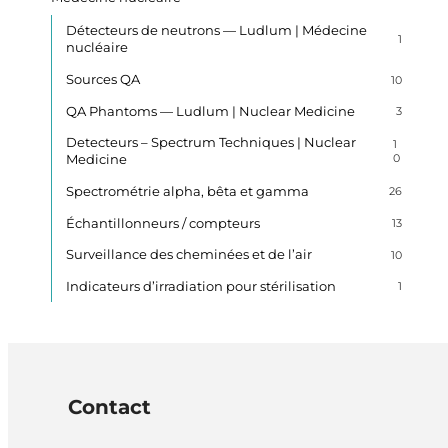
Détecteurs de neutrons — Ludlum | Médecine
1
nucléaire
Sources QA
10
QA Phantoms — Ludlum | Nuclear Medicine
3
Detecteurs – Spectrum Techniques | Nuclear
1
Medicine
0
Spectrométrie alpha, bêta et gamma
26
Échantillonneurs / compteurs
13
Surveillance des cheminées et de l’air
10
Indicateurs d’irradiation pour stérilisation
1
Contact