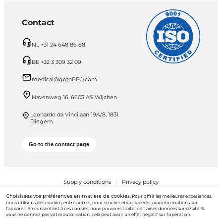
Contact
NL +31 24 648 86 88
BE +32 3 309 32 09
medical@gotoPEO.com
Havenweg 16, 6603 AS Wijchen
Leonardo da Vincilaan 19A/8, 1831
Diegem
Go to the contact page
Supply conditions
Privacy policy
Choisissez vos préférences en matière de cookies.
PEO B.V. © 2026 Tous droits réservés
Pour offrir les meilleures expériences,
nous utilisons des cookies, entre autres, pour stocker et/ou accéder aux informations sur
l'appareil. En consentant à ces cookies, nous pouvons traiter certaines données sur ce site. Si
vous ne donnez pas votre autorisation, cela peut avoir un effet négatif sur l'opération.