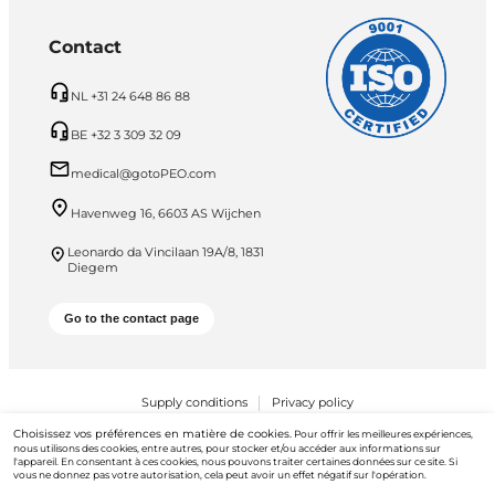
Contact
NL +31 24 648 86 88
BE +32 3 309 32 09
medical@gotoPEO.com
Havenweg 16, 6603 AS Wijchen
Leonardo da Vincilaan 19A/8, 1831
Diegem
Go to the contact page
Supply conditions
Privacy policy
Choisissez vos préférences en matière de cookies.
Pour offrir les meilleures expériences,
PEO B.V. © 2026 Tous droits réservés
nous utilisons des cookies, entre autres, pour stocker et/ou accéder aux informations sur
l'appareil. En consentant à ces cookies, nous pouvons traiter certaines données sur ce site. Si
vous ne donnez pas votre autorisation, cela peut avoir un effet négatif sur l'opération.