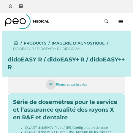
MEDICAL
/
PRODUCTS
/
IMAGERIE DIAGNOSTIQUE
/
DIDOEASY R / DIDOEASY+ R / DIDOEASY…
didoEASY R / didoEASY+ R / didoEASY++
R
Filtres et catégories
Série de dosemètres pour le service
et l’assurance qualité des rayons X
en R&F et dentaire
QUART didoEASY R, Art. 11115, Configuration de base
QUART didoEASY+ R, Art. 11115+, Mesure de kV ajoutée