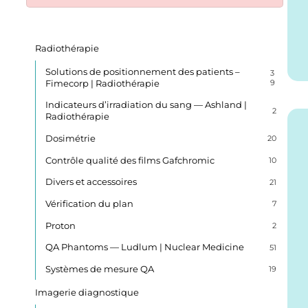
Radiothérapie
Solutions de positionnement des patients –
3
Fimecorp | Radiothérapie
9
Indicateurs d’irradiation du sang — Ashland |
2
Radiothérapie
Dosimétrie
20
Contrôle qualité des films Gafchromic
10
Divers et accessoires
21
Vérification du plan
7
Proton
2
QA Phantoms — Ludlum | Nuclear Medicine
51
Systèmes de mesure QA
19
Imagerie diagnostique