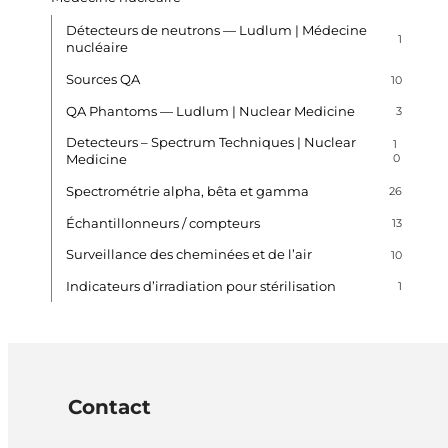
Détecteurs de neutrons — Ludlum | Médecine
1
nucléaire
Sources QA
10
QA Phantoms — Ludlum | Nuclear Medicine
3
Detecteurs – Spectrum Techniques | Nuclear
1
Medicine
0
Spectrométrie alpha, bêta et gamma
26
Échantillonneurs / compteurs
13
Surveillance des cheminées et de l’air
10
Indicateurs d’irradiation pour stérilisation
1
Contact