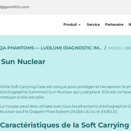
l@gotoPEO.com
Produit
Service
Partenaire
R
Radiothérapie
QA PHANTOMS — LUDLUM| DIAGNOSTIC IM…
/
Imagerie diagnostique
MODEL 083 
Sécurité radiologique
– Sun Nuclear
Médecine nucléaire
Cette Soft Carrying Case est conçue pour protéger et transporter le
d’échographie Gammex/ Sun Nuclear qui y est placé. Elle est compact
nettoyer si elle est salie.
La housse peut être utilisée avec tous les phantoms d’échographie
Nuclear sauf le Doppler Flow System (1425A LE) ou le (1430LE).
Caractéristiques de la Soft Carrying