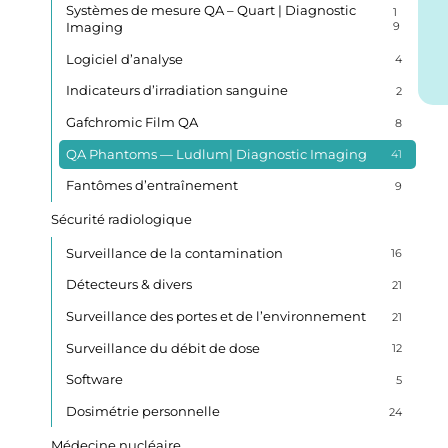
Systèmes de mesure QA – Quart | Diagnostic
1
Imaging
9
Logiciel d’analyse
4
Indicateurs d’irradiation sanguine
2
Gafchromic Film QA
8
QA Phantoms — Ludlum| Diagnostic Imaging
41
Fantômes d’entraînement
9
Sécurité radiologique
Surveillance de la contamination
16
Détecteurs & divers
21
Surveillance des portes et de l’environnement
21
Surveillance du débit de dose
12
Software
5
Dosimétrie personnelle
24
Médecine nucléaire