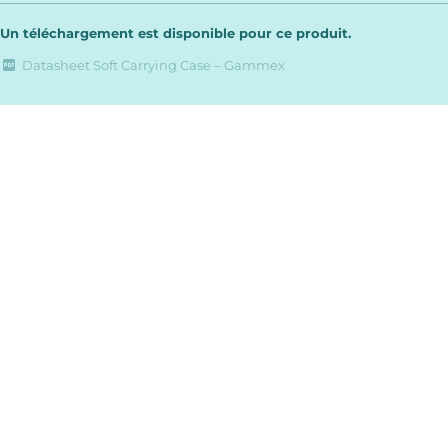
Un téléchargement est disponible pour ce produit.
Datasheet Soft Carrying Case – Gammex