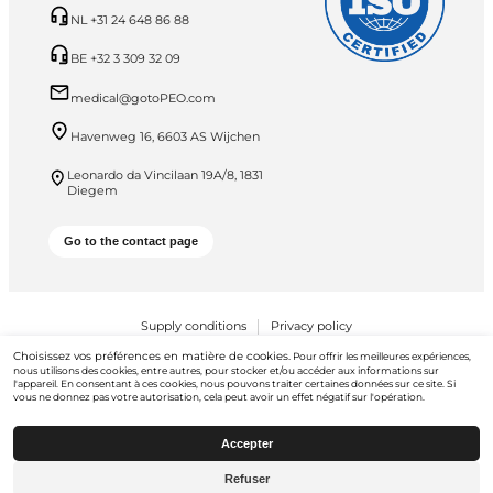
NL +31 24 648 86 88
BE +32 3 309 32 09
medical@gotoPEO.com
Havenweg 16, 6603 AS Wijchen
Leonardo da Vincilaan 19A/8, 1831
Diegem
Go to the contact page
Supply conditions
Privacy policy
Choisissez vos préférences en matière de cookies.
Pour offrir les meilleures expériences,
PEO B.V. © 2026 Tous droits réservés
nous utilisons des cookies, entre autres, pour stocker et/ou accéder aux informations sur
l'appareil. En consentant à ces cookies, nous pouvons traiter certaines données sur ce site. Si
vous ne donnez pas votre autorisation, cela peut avoir un effet négatif sur l'opération.
Accepter
Refuser