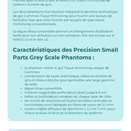
mêmes spécifications que le 404GS LE, mais il n’inclut pas de
cibles en échelle de gris.
Les deux phantoms Sun Nuclear intègrent la dernière technologie
de gel Gammex Tissue Mimicking pour fournir une texture de
fond plus lisse que celle fournie par les gels de type tissue
mimicking conventionnels.
La digue d’eau convertible permet un changement d’utilisation
facile pour son utilisation ou non-utilisation. Elle est incluse sur le
404GS LE et le 404 LE.
Caractéristiques des Precision Small
Parts Grey Scale Phantoms :
le phantom utilise le gel Tissue Mimicking unique de
Gammex
combinaison de kyste anéchoïque, cibles en échelle de
gris et cibles à broche pour permettre une large gamme
de tests.
digue d’eau convertible
mesurer jusqu’à des profondeurs allant jusqu’à 9 cm
tailles et profondeurs variables de chaque type de cible
les motifs de résolution et toutes les cibles verticales et
horizontales sont fabriqués en fibres de nylon de 0,1 mm
kystes à faible diffusion de diamètres 1, 2, 4 et 7 mm pour
mieux évaluer le bruit et la distorsion du système