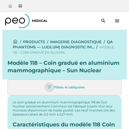
MEDICAL
/
PRODUCTS
/
IMAGERIE DIAGNOSTIQUE
/
QA
PHANTOMS — LUDLUM| DIAGNOSTIC IM…
/
MODÈLE
118 – COIN GRADUÉ EN ALUMINI…
Modèle 118 – Coin gradué en aluminium
mammographique – Sun Nuclear
Filtres et catégories
Le coin gradué en aluminium mammographique 118 de Sun
Nuclear (anciennement Gammex) est fabriqué à partir d’un seul
morceau d’aluminium de haute pureté. Les neuf marches ont des
épaisseurs allant de 0,3 mm à 2,27 mm.
Caractéristiques du modèle 118 Coin