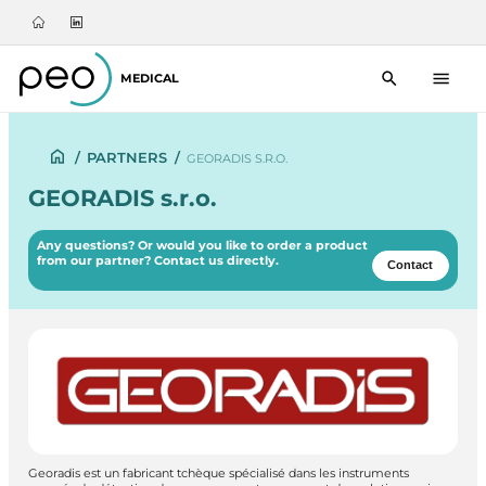
MEDICAL
/
PARTNERS
/
GEORADIS S.R.O.
GEORADIS s.r.o.
Any questions? Or would you like to order a product
from our partner? Contact us directly.
Contact
Georadis est un fabricant tchèque spécialisé dans les instruments