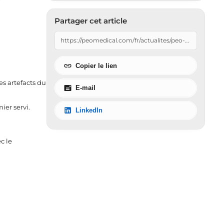
Partager cet article
Copier le lien
es artefacts du
E-mail
ier servi.
LinkedIn
c le