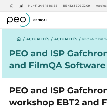
NL +31 24 648 86 88
BE +32 3 309 32 09
medica
MEDICAL
/
ACTUALITÉS
/
ACTUALITÉS
/
PEO AND ISP G
PEO and ISP Gafchrom
and FilmQA Software t
PEO and ISP Gafchrom
workshop EBT2 and F