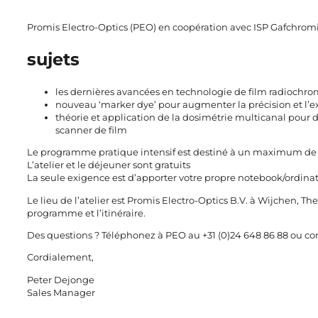
Promis Electro-Optics (PEO) en coopération avec ISP Gafchromic 
sujets
les dernières avancées en technologie de film radiochr
nouveau ‘marker dye’ pour augmenter la précision et l’e
théorie et application de la dosimétrie multicanal pour 
scanner de film
Le programme pratique intensif est destiné à un maximum de 12 
L’atelier et le déjeuner sont gratuits
La seule exigence est d’apporter votre propre notebook/ordinat
Le lieu de l’atelier est Promis Electro-Optics B.V. à Wijchen, Th
programme et l’itinéraire.
Des questions ? Téléphonez à PEO au +31 (0)24 648 86 88 ou
co
Cordialement,
Peter Dejonge
Sales Manager