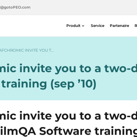
l@gotoPEO.com
Produit
Service
Partenaire
R
Radiothérapie
Imagerie diagnostique
AFCHROMIC INVITE YOU T…
Sécurité radiologique
ic invite you to a two
Médecine nucléaire
raining (sep ’10)
ic invite you to a two-
ilmQA Software trainin