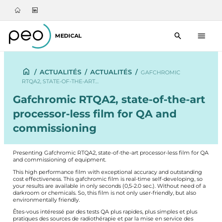
MEDICAL
/
ACTUALITÉS
/
ACTUALITÉS
/
GAFCHROMIC
RTQA2, STATE-OF-THE-ART…
Gafchromic RTQA2, state-of-the-art
processor-less film for QA and
commissioning
Presenting Gafchromic RTQA2, state-of-the-art processor-less film for QA
and commissioning of equipment.
This high performance film with exceptional accuracy and outstanding
cost effectiveness. This gafchromic film is real-time self-developing, so
your results are available in only seconds (0,5-2.0 sec.). Without need of a
darkroom or chemicals. So, this film is not only user-friendly, but also
environmentally friendly.
Êtes-vous intéressé par des tests QA plus rapides, plus simples et plus
pratiques des sources de radiothérapie et par la mise en service des