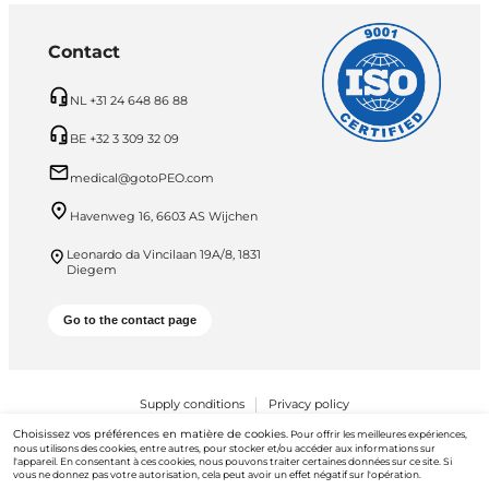
Contact
NL +31 24 648 86 88
BE +32 3 309 32 09
medical@gotoPEO.com
Havenweg 16, 6603 AS Wijchen
Leonardo da Vincilaan 19A/8, 1831
Diegem
Go to the contact page
Supply conditions
Privacy policy
Choisissez vos préférences en matière de cookies.
Pour offrir les meilleures expériences,
PEO B.V. © 2026 Tous droits réservés
nous utilisons des cookies, entre autres, pour stocker et/ou accéder aux informations sur
l'appareil. En consentant à ces cookies, nous pouvons traiter certaines données sur ce site. Si
vous ne donnez pas votre autorisation, cela peut avoir un effet négatif sur l'opération.