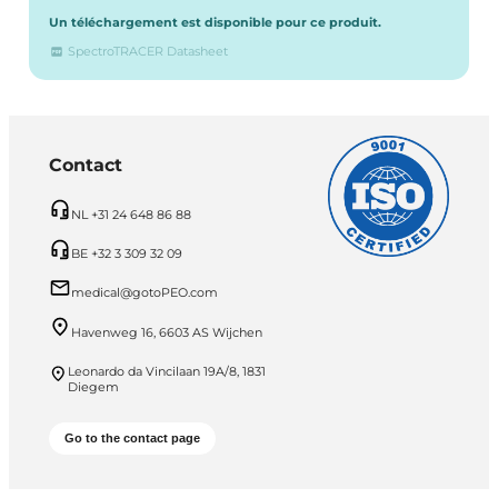
Un téléchargement est disponible pour ce produit.
SpectroTRACER Datasheet
Contact
NL +31 24 648 86 88
BE +32 3 309 32 09
medical@gotoPEO.com
Havenweg 16, 6603 AS Wijchen
Leonardo da Vincilaan 19A/8, 1831
Diegem
Go to the contact page