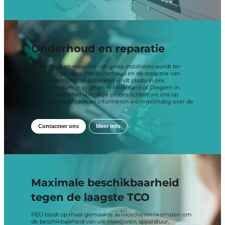
Onderhoud en reparatie
Onderhoud en reparatie van grote installaties wordt ter
plaatse uitgevoerd. Het onderhoud en de reparatie van
kleine monitoren of apparaten vindt plaats in ons
servicecentrum in Wijchen in Nederland of Diegem in
België. Tijdens het volledige proces richten we ons op
korte doorlooptijden en informeren we regelmatig over de
voortgang.
Contacteer ons
Meer info
Maximale beschikbaarheid
tegen de laagste TCO
PEO biedt op maat gemaakte serviceovereenkomsten om
de beschikbaarheid van uw monitoren, apparatuur,