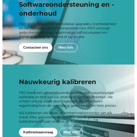
Softwareondersteuning en -
onderhoud
PEO ondersteunt met periodieke upgrades, licentiebeheer
en het oplossen van softwareproblemen. PEO verzorgt
gebruikersopleiding, regelmatige opfriscursussen en
dienstverlening op afstand of op locatie.
Contacteer ons
Meer info
Nauwkeurig kalibreren
PEO biedt een gecertificeerde service voor nauwkeurige
kalibratie en test van uw stralingsmeetinstrumenten. We
richten ons op korte doorlooptijden en informeren
regelmatig over de voortgang gedurende het hele proces.
Wij kalibreren elk dosis- of contaminatiemonitor van elk
merk. Elke gekalibreerde monitor wordt geleverd met een
kalibratiecertificaat volgens de Kernenergiewet.
Kalibratieaanvraag
Meer info