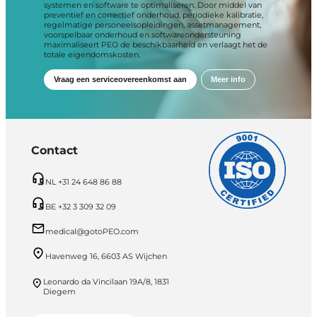
systemen en software te optimaliseren. Door middel van
preventief en correctief onderhoud, periodieke kalibratie,
regelmatige personeelsopleidingen, assetmanagement,
voorspelbaar onderhoud en softwareondersteuning
maximaliseert PEO de beschikbaarheid en verlaagt het de
totale eigendomskosten.
Vraag een serviceovereenkomst aan
Meer info
Contact
NL +31 24 648 86 88
BE +32 3 309 32 09
medical@gotoPEO.com
Havenweg 16, 6603 AS Wijchen
Leonardo da Vincilaan 19A/8, 1831
Diegem