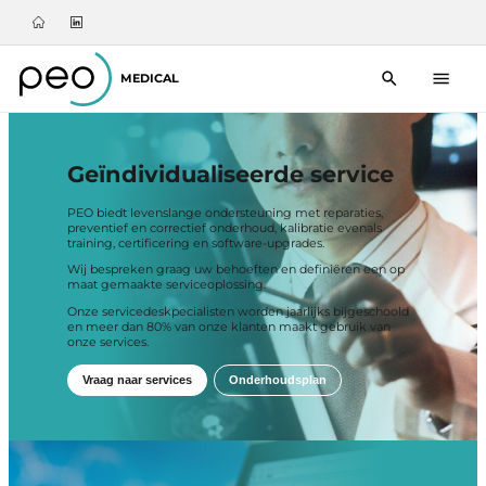
MEDICAL
Geïndividualiseerde service
PEO biedt levenslange ondersteuning met reparaties,
preventief en correctief onderhoud, kalibratie evenals
training, certificering en software-upgrades.
Wij bespreken graag uw behoeften en definiëren een op
maat gemaakte serviceoplossing.
Onze servicedeskpecialisten worden jaarlijks bijgeschoold
en meer dan 80% van onze klanten maakt gebruik van
onze services.
Vraag naar services
Onderhoudsplan