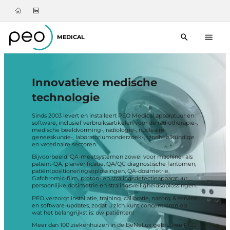
MEDICAL
Innovatieve medische
technologie
Sinds 2003 levert en installeert PEO Medical apparatuur en
software, inclusief verbruiksartikelen voor de radiotherapie-,
medische beeldvorming-, radiologie-, nucleaire
geneeskunde-, laboratoriumonderzoek-, tandheelkundige
en veterinaire sectoren.
Bijvoorbeeld: QA-meetsystemen zowel voor machine- als
patiënt-QA, planverificatie, QA/QC diagnostische fantomen,
patiëntpositioneringsoplossingen, QA-dosimetrie,
Gafchromic-film, proton- en stralingsdetectieapparatuur,
persoonlijke dosimetrie en stralingsveiligheidsoplossingen.
PEO verzorgt installatie, training, calibratie, nazorg & service
en software-updates, zodat u zich kunt concentreren op
wat het belangrijkst is: uw patiënten!
Meer dan 100 ziekenhuizen in de BeNeLux gebruiken PEO