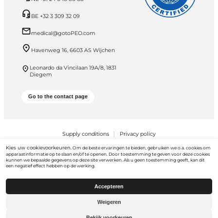
BE +32 3 309 32 09
medical@gotoPEO.com
Havenweg 16, 6603 AS Wijchen
Leonardo da Vincilaan 19A/8, 1831
Diegem
Go to the contact page
Supply conditions
Privacy policy
Kies uw cookievoorkeuren.
PEO B.V. © 2026 Alle rechten voorbehouden
Om de beste ervaringen te bieden, gebruiken we o.a. cookies om
apparaatinformatie op te slaan en/of te openen. Door toestemming te geven voor deze cookies
kunnen we bepaalde gegevens op deze site verwerken. Als u geen toestemming geeft, kan dit
een negatief effect hebben op de werking.
Accepteren
Weigeren
Ga naar
gotopeo.com
Bekijk voorkeuren