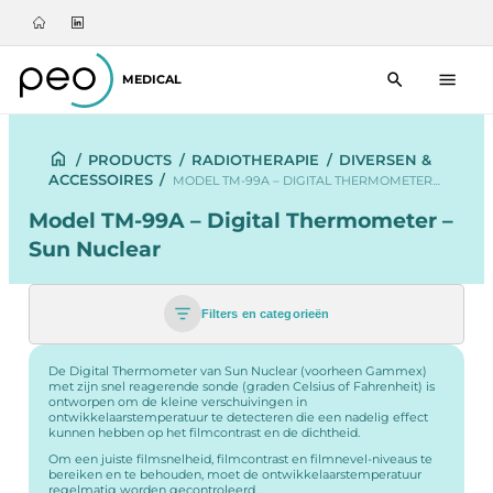
MEDICAL
/
PRODUCTS
/
RADIOTHERAPIE
/
DIVERSEN &
ACCESSOIRES
/
MODEL TM-99A – DIGITAL THERMOMETER…
Model TM-99A – Digital Thermometer –
Sun Nuclear
Filters en categorieën
De Digital Thermometer van Sun Nuclear (voorheen Gammex)
met zijn snel reagerende sonde (graden Celsius of Fahrenheit) is
ontworpen om de kleine verschuivingen in
ontwikkelaarstemperatuur te detecteren die een nadelig effect
kunnen hebben op het filmcontrast en de dichtheid.
Om een juiste filmsnelheid, filmcontrast en filmnevel-niveaus te
bereiken en te behouden, moet de ontwikkelaarstemperatuur
regelmatig worden gecontroleerd.