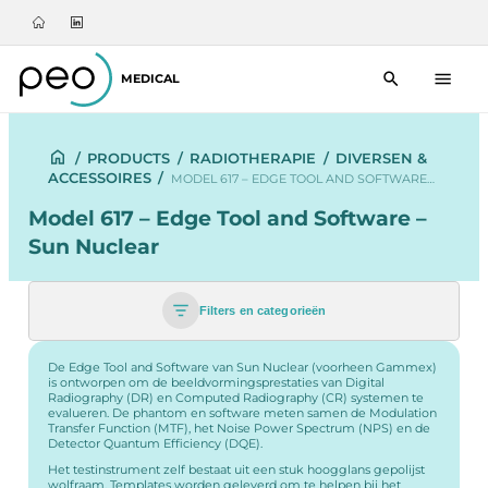
MEDICAL
/
PRODUCTS
/
RADIOTHERAPIE
/
DIVERSEN &
ACCESSOIRES
/
MODEL 617 – EDGE TOOL AND SOFTWARE…
Model 617 – Edge Tool and Software –
Sun Nuclear
Filters en categorieën
De Edge Tool and Software van Sun Nuclear (voorheen Gammex)
is ontworpen om de beeldvormingsprestaties van Digital
Radiography (DR) en Computed Radiography (CR) systemen te
evalueren. De phantom en software meten samen de Modulation
Transfer Function (MTF), het Noise Power Spectrum (NPS) en de
Detector Quantum Efficiency (DQE).
Het testinstrument zelf bestaat uit een stuk hoogglans gepolijst
wolfraam. Templates worden geleverd om te helpen bij het