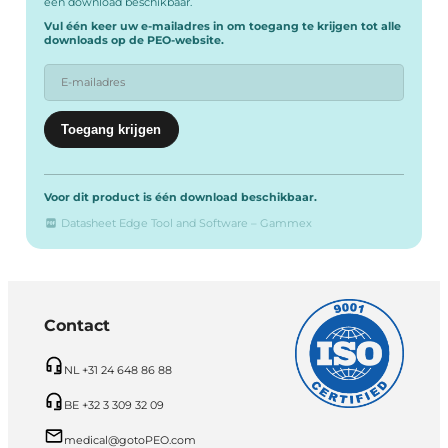
één download beschikbaar.
Vul één keer uw e-mailadres in om toegang te krijgen tot alle
downloads op de PEO-website.
Voor dit product is één download beschikbaar.
Datasheet Edge Tool and Software – Gammex
Contact
NL +31 24 648 86 88
BE +32 3 309 32 09
medical@gotoPEO.com