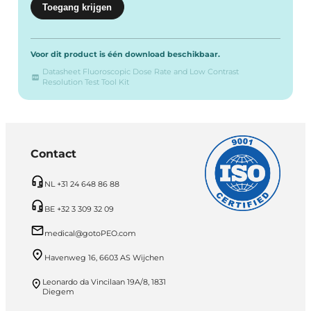
Voor dit product is één download beschikbaar.
Datasheet Fluoroscopic Dose Rate and Low Contrast
Resolution Test Tool Kit
Contact
NL +31 24 648 86 88
BE +32 3 309 32 09
medical@gotoPEO.com
Havenweg 16, 6603 AS Wijchen
Leonardo da Vincilaan 19A/8, 1831
Diegem