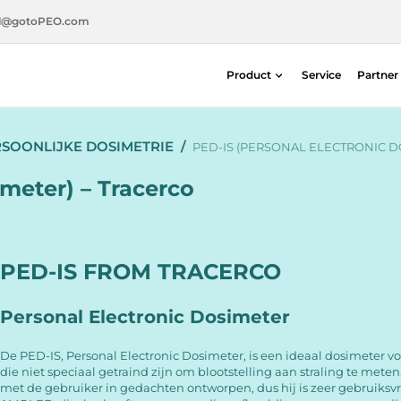
l@gotoPEO.com
Product
Service
Partner
Radiotherapie
SOONLIJKE DOSIMETRIE
/
Diagnostische beeldvorming
PED-IS (PERSONAL ELECTRONIC D
Stralingsveiligheid
meter) – Tracerco
Nucleaire geneeskunde
PED-IS FROM TRACERCO
Personal Electronic Dosimeter
De PED-IS, Personal Electronic Dosimeter, is een ideaal dosimeter 
die niet speciaal getraind zijn om blootstelling aan straling te meten
met de gebruiker in gedachten ontworpen, dus hij is zeer gebruiksvr