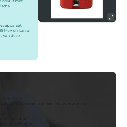
e opvult met
fische
Het apparaat
,25 MeV en kan u
ns van deze
ot work nodig
 worden overschreven wanneer het geheugen vol
lay
g met één druk
salarminstellingen