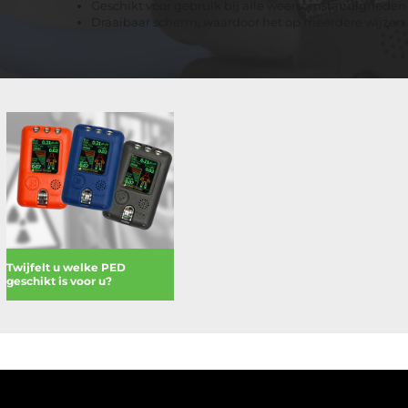
Geschikt voor gebruik bij alle weersomstandigheden
Draaibaar scherm, waardoor het op meerdere wijze
Twijfelt u welke PED
geschikt is voor u?