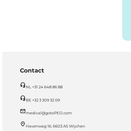
Contact
NL +31 24 648 86 88
BE +32 3 309 32 09
medical@gotoPEO.com
Havenweg 16, 6603 AS Wijchen