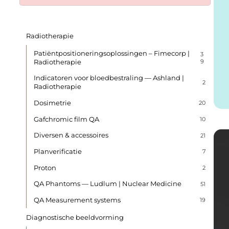
Radiotherapie
Patiëntpositioneringsoplossingen – Fimecorp |
3
Radiotherapie
9
Indicatoren voor bloedbestraling — Ashland |
2
Radiotherapie
Dosimetrie
20
Gafchromic film QA
10
Diversen & accessoires
21
Planverificatie
7
Proton
2
QA Phantoms — Ludlum | Nuclear Medicine
51
QA Measurement systems
19
Diagnostische beeldvorming