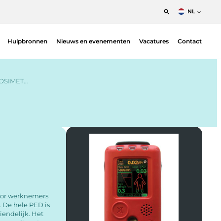
NL
English
Hulpbronnen
Nieuws en evenementen
Vacatures
Contact
Nederlands
Francais
Patiëntpositioneringsoplossingen –
Fimecorp | Radiotherapie
OSIMET…
Indicatoren voor bloedbestraling — Ashland
| Radiotherapie
Dosimetrie
Gafchromic film QA
Diversen & accessoires
Planverificatie
Proton
QA Phantoms — Ludlum | Nuclear Medicine
voor werknemers
QA Measurement systems
. De hele PED is
iendelijk. Het