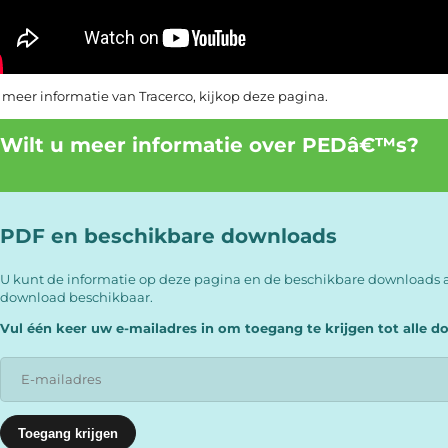
 meer informatie van Tracerco, kijk
op deze pagina
.
Wilt u meer informatie over PEDâ€™s?
PDF en beschikbare downloads
U kunt de informatie op deze pagina en de beschikbare downloads a
download beschikbaar.
Vul één keer uw e-mailadres in om toegang te krijgen tot alle 