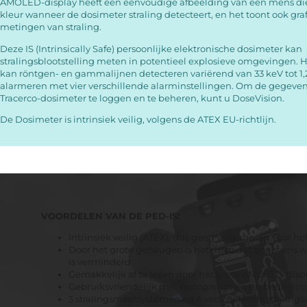
AMOLED-display heeft een eenvoudige afbeelding van een mens di
kleur wanneer de dosimeter straling detecteert, en het toont ook gra
metingen van straling.
Deze IS (Intrinsically Safe) persoonlijke elektronische dosimeter kan
stralingsblootstelling meten in potentieel explosieve omgevingen. 
kan röntgen- en gammalijnen detecteren variërend van 33 keV tot 1
alarmeren met vier verschillende alarminstellingen. Om de gegeve
Tracerco-dosimeter te loggen en te beheren, kunt u
DoseVision.
De Dosimeter is intrinsiek veilig, volgens de ATEX EU-richtlijn.
VOORDELEN VAN DE PED-IS:
Intrinsiek veilig (ATEX), dus geen vergunning voor h
Door het grote geheugen is het risico dat gegevens
is verminderd
Gemakkelijk af te lezen door het grote AMOLED-disp
Gebruiksvriendelijk met pictogrammen en bedienin
3 stralingsmeetsystemen en 4 verschillende straling