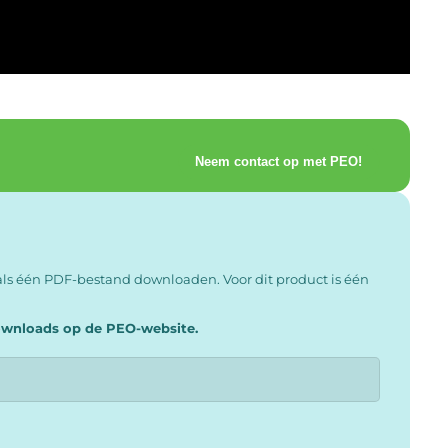
Neem contact op met PEO!
ls één PDF-bestand downloaden. Voor dit product is één
downloads op de PEO-website.