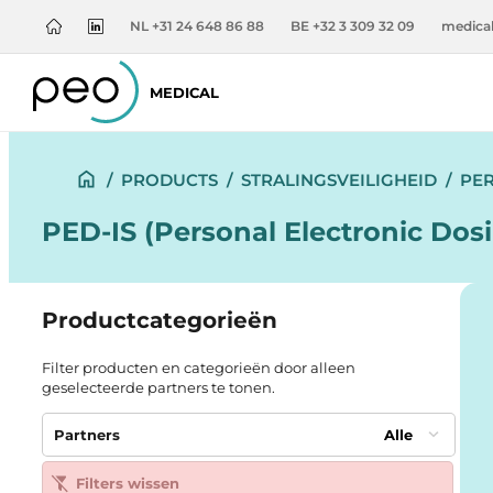
NL +31 24 648 86 88
BE +32 3 309 32 09
medica
MEDICAL
/
PRODUCTS
/
STRALINGSVEILIGHEID
/
PER
PED-IS (Personal Electronic Dosi
Productcategorieën
Filter producten en categorieën door alleen
geselecteerde partners te tonen.
Partners
Alle
Filters wissen