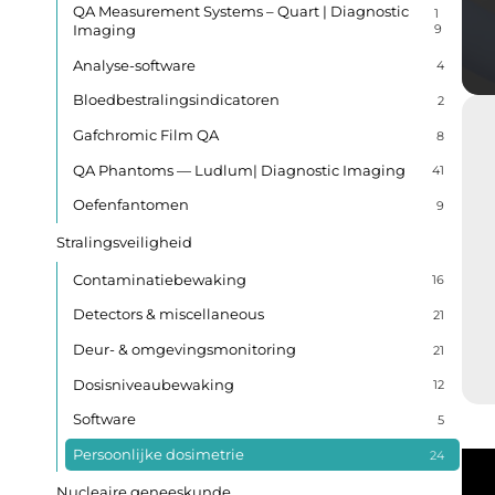
QA Measurement Systems – Quart | Diagnostic
1
Imaging
9
Analyse-software
4
Bloedbestralingsindicatoren
2
Gafchromic Film QA
8
QA Phantoms — Ludlum| Diagnostic Imaging
41
Oefenfantomen
9
Stralingsveiligheid
Contaminatiebewaking
16
Detectors & miscellaneous
21
Deur- & omgevingsmonitoring
21
Dosisniveaubewaking
12
Software
5
Persoonlijke dosimetrie
24
Nucleaire geneeskunde