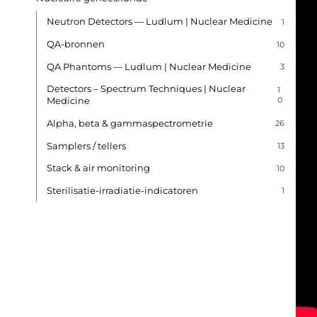
Neutron Detectors — Ludlum | Nuclear Medicine
1
QA-bronnen
10
QA Phantoms — Ludlum | Nuclear Medicine
3
Detectors – Spectrum Techniques | Nuclear
1
Medicine
0
Alpha, beta & gammaspectrometrie
26
Samplers / tellers
13
Stack & air monitoring
10
Sterilisatie-irradiatie-indicatoren
1