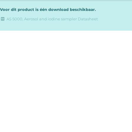
Voor dit product is één download beschikbaar.
AS 5000, Aerosol and iodine sampler Datasheet