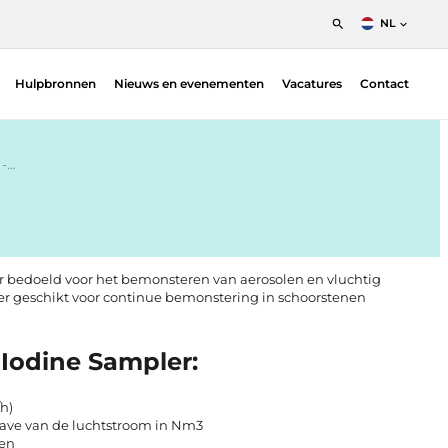
NL
English
Hulpbronnen
Nieuws en evenementen
Vacatures
Contact
Nederlands
Francais
Patiëntpositioneringsoplossingen –
Fimecorp | Radiotherapie
-…
Indicatoren voor bloedbestraling — Ashland
| Radiotherapie
Dosimetrie
Gafchromic film QA
ur bedoeld voor het bemonsteren van aerosolen en vluchtig
Diversen & accessoires
nder geschikt voor continue bemonstering in schoorstenen
Planverificatie
Proton
Iodine Sampler:
QA Phantoms — Ludlum | Nuclear Medicine
h)
QA Measurement systems
ve van de luchtstroom in Nm3
den