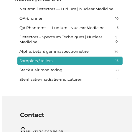
Neutron Detectors — Ludlum | Nuclear Medicine
1
QA-bronnen
10
QA Phantoms — Ludlum | Nuclear Medicine
3
Detectors – Spectrum Techniques | Nuclear
1
Medicine
0
Alpha, beta & gammaspectrometrie
26
Samplers / tellers
13
Stack & air monitoring
10
Sterilisatie-irradiatie-indicatoren
1
Contact
NL +31 24 648 86 88