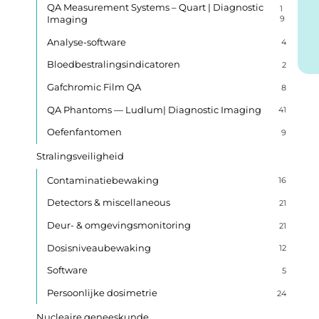
QA Measurement Systems – Quart | Diagnostic
1
Imaging
9
Analyse-software
4
Bloedbestralingsindicatoren
2
Gafchromic Film QA
8
QA Phantoms — Ludlum| Diagnostic Imaging
41
Oefenfantomen
9
Stralingsveiligheid
Contaminatiebewaking
16
Detectors & miscellaneous
21
Deur- & omgevingsmonitoring
21
Dosisniveaubewaking
12
Software
5
Persoonlijke dosimetrie
24
Nucleaire geneeskunde