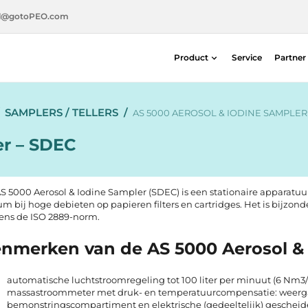
l@gotoPEO.com
Product
Service
Partner
Radiotherapie
SAMPLERS / TELLERS
/
Diagnostische beeldvorming
AS 5000 AEROSOL & IODINE SAMPLER 
Stralingsveiligheid
er – SDEC
Nucleaire geneeskunde
S 5000 Aerosol & Iodine Sampler (SDEC) is een stationaire apparatu
um bij hoge debieten op papieren filters en cartridges. Het is bijzo
ens de ISO 2889-norm.
nmerken van de AS 5000 Aerosol & 
automatische luchtstroomregeling tot 100 liter per minuut (6 Nm3/
massastroommeter met druk- en temperatuurcompensatie: weerga
bemonstringscompartiment en elektrische (gedeeltelijk) geschei