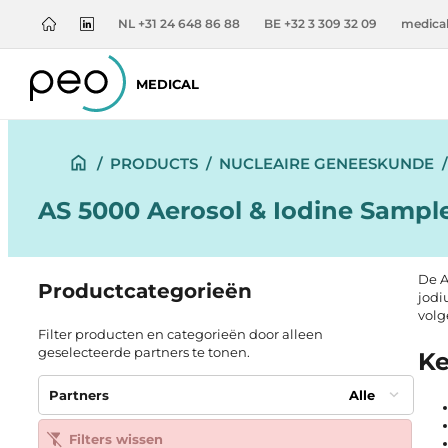
NL +31 24 648 86 88
BE +32 3 309 32 09
medica
MEDICAL
/
PRODUCTS
/
NUCLEAIRE GENEESKUNDE
/
AS 5000 Aerosol & Iodine Sampl
De A
Productcategorieën
jodi
volg
Filter producten en categorieën door alleen
geselecteerde partners te tonen.
Ke
Partners
Alle
Filters wissen