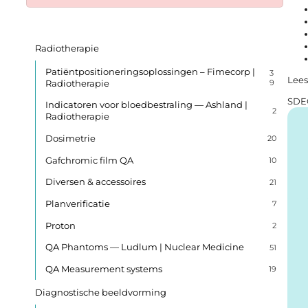
Radiotherapie
Patiëntpositioneringsoplossingen – Fimecorp |
3
Lees
Radiotherapie
9
SDE
Indicatoren voor bloedbestraling — Ashland |
2
Radiotherapie
Dosimetrie
20
Gafchromic film QA
10
Diversen & accessoires
21
Planverificatie
7
Proton
2
QA Phantoms — Ludlum | Nuclear Medicine
51
QA Measurement systems
19
Diagnostische beeldvorming