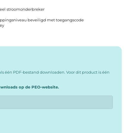
tieel stroomonderbreker
toppingsniveau beveiligd met toegangscode
ley
ls één PDF-bestand downloaden. Voor dit product is één
downloads op de PEO-website.