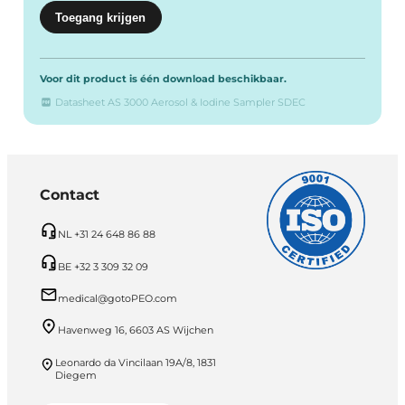
Voor dit product is één download beschikbaar.
Datasheet AS 3000 Aerosol & Iodine Sampler SDEC
Contact
NL +31 24 648 86 88
BE +32 3 309 32 09
medical@gotoPEO.com
Havenweg 16, 6603 AS Wijchen
Leonardo da Vincilaan 19A/8, 1831
Diegem