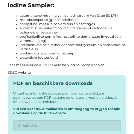
Iodine Sampler:
automatische regeling van de luchtstroom van 10 tot 50 LPM
membraanpomp (geen onderhoud)
compatibel met alle papierfilters en cartridges
automatische herkenning van filterpapier of cartridge via
optionele drive-scanner
onafhankelijke pomp (gemakkelijke demontage in geval van
verontreiniging)
installatie van de filterhouder met snel systeem op horizontale of
verticale as
werking op netstroom of batterij
waterdicht toetsenbord
Lees meer over de AS 3000 Aerosol & Iodine Sampler op de
SDEC website
PDF en beschikbare downloads
U kunt de informatie op deze pagina en de beschikbare
downloads als één PDF-bestand downloaden. Voor dit product is
één download beschikbaar.
Vul één keer uw e-mailadres in om toegang te krijgen tot alle
downloads op de PEO-website.