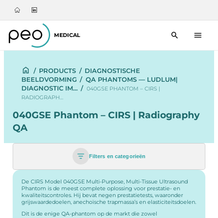
MEDICAL
/
PRODUCTS
/
DIAGNOSTISCHE
BEELDVORMING
/
QA PHANTOMS — LUDLUM|
DIAGNOSTIC IM…
/
040GSE PHANTOM – CIRS |
RADIOGRAPH…
040GSE Phantom – CIRS | Radiography
QA
Filters en categorieën
De CIRS Model 040GSE Multi-Purpose, Multi-Tissue Ultrasound
Phantom is de meest complete oplossing voor prestatie- en
kwaliteitscontroles. Hij bevat negen prestatietests, waaronder
grijswaardedoelen, anechoïsche trapmassa’s en elasticiteitsdoelen.
Dit is de enige QA-phantom op de markt die zowel