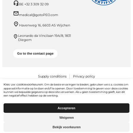
BE +32 3 309 32 09
medical@gotoPEO.com
Havenweg 16, 6603 AS Wijchen
Leonardo da Vincilaan 19A/8, 1831
Diegem
Go to the contact page
Supply conditions
Privacy policy
Kies uw cookievoorkeuren.
Om de beste ervaringen te bieden, gebruiken we o.a. cookies om
PEO B.V. © 2026 Alle rechten voorbehouden
apparaatinformatie op te slaan en/of te openen. Door toestemming te geven voor deze cookies
kunnen we bepaalde gegevens op deze site verwerken. Als u geen toestemming geeft, kan dit
een negatief effect hebben op de werking.
Accepteren
Weigeren
Ga naar
gotopeo.com
Bekijk voorkeuren