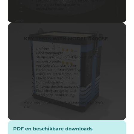
Zorg voor meer dan tien jaar betrouwbaar
gebruik via herinspectie- en
reparatiediensten.
KEY TESTS WITH MODEL 040GSE
Uniformiteit
Penetratiediepte
Stralingsprofiel/ Focaal gebied/ Laterale
responsbreedte
Verticale afstandsmeting
Horizontale afstandsmeting
Axiale en laterale resolutie
Elevationale resolutie
Contrastresolutie
Grijswaardecontrastgevoeligheid
Elasticiteitsgevoeligheid
Dead zone-beoordeling
Als u meer informatie wilt, ga naar
onze partner’s
site
!
PDF en beschikbare downloads