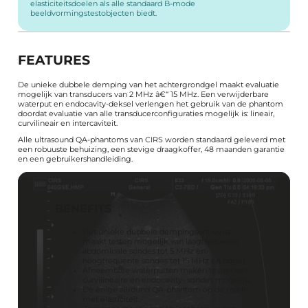
elasticiteitsdoelen als alle standaard B-mode
beeldvormingstestobjecten biedt.
FEATURES
De unieke dubbele demping van het achtergrondgel maakt evaluatie
mogelijk van transducers van 2 MHz â€“ 15 MHz. Een verwijderbare
waterput en endocavity-deksel verlengen het gebruik van de phantom
doordat evaluatie van alle transducerconfiguraties mogelijk is: lineair,
curvilineair en intercaviteit.
Alle ultrasound QA-phantoms van CIRS worden standaard geleverd met
een robuuste behuizing, een stevige draagkoffer, 48 maanden garantie
en een gebruikershandleiding.
BENEFITS
Het unieke dubbele dempingsontwerp
maakt testen mogelijk van laagfrequente
abdominale sondes tot 5 MHz en
hoogfrequente sondes tot 15 MHz en hoger.
Afneembare waterputten maken testen van
curvilineaire en endocavity- sondes mogelijk.
De enige allround QA-phantom op de markt
met elasticiteit.