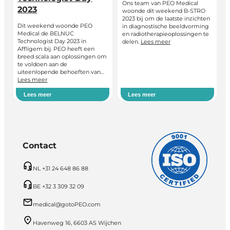
Ons team van PEO Medical
2023
woonde dit weekend B-STRO
2023 bij om de laatste inzichten
Dit weekend woonde PEO
in diagnostische beeldvorming
Medical de BELNUC
en radiotherapieoplossingen te
Technologist Day 2023 in
delen.
Lees meer
Affligem bij. PEO heeft een
breed scala aan oplossingen om
te voldoen aan de
uiteenlopende behoeften van…
Lees meer
Lees meer
Lees meer
Contact
NL +31 24 648 86 88
BE +32 3 309 32 09
medical@gotoPEO.com
Havenweg 16, 6603 AS Wijchen