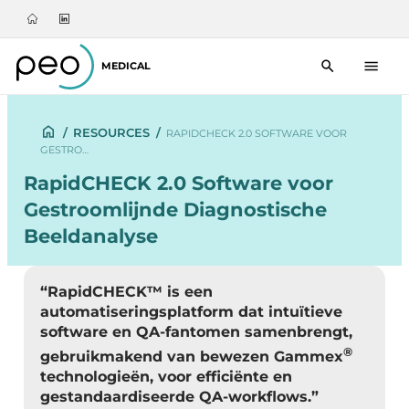
MEDICAL
/
RESOURCES
/
RAPIDCHECK 2.0 SOFTWARE VOOR
GESTRO…
RapidCHECK 2.0 Software voor
Gestroomlijnde Diagnostische
Beeldanalyse
“RapidCHECK™ is een
automatiseringsplatform dat intuïtieve
software en QA-fantomen samenbrengt,
®
gebruikmakend van bewezen Gammex
technologieën, voor efficiënte en
gestandaardiseerde QA-workflows.”