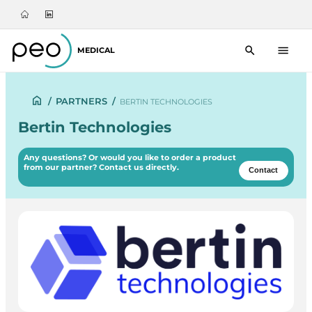
MEDICAL
/
PARTNERS
/
BERTIN TECHNOLOGIES
Bertin Technologies
Any questions? Or would you like to order a product
from our partner? Contact us directly.
Contact