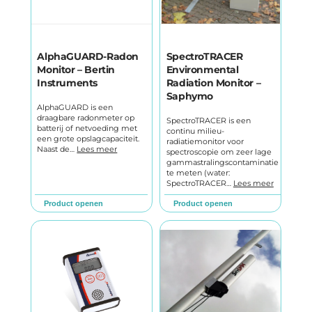
AlphaGUARD-Radon
SpectroTRACER
Monitor – Bertin
Environmental
Instruments
Radiation Monitor –
Saphymo
AlphaGUARD is een
draagbare radonmeter op
SpectroTRACER is een
batterij of netvoeding met
continu milieu-
een grote opslagcapaciteit.
radiatiemonitor voor
Naast de…
Lees meer
spectroscopie om zeer lage
gammastralingscontaminatie
te meten (water:
SpectroTRACER…
Lees meer
Product openen
Product openen