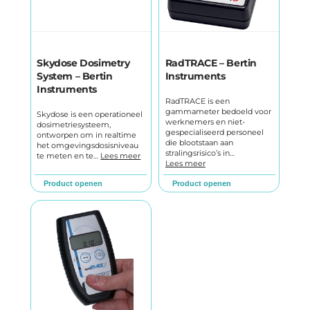
Skydose Dosimetry
RadTRACE – Bertin
System – Bertin
Instruments
Instruments
RadTRACE is een
gammameter bedoeld voor
Skydose is een operationeel
werknemers en niet-
dosimetriesysteem,
gespecialiseerd personeel
ontworpen om in realtime
die blootstaan aan
het omgevingsdosisniveau
stralingsrisico’s in…
te meten en te…
Lees meer
Lees meer
Product openen
Product openen