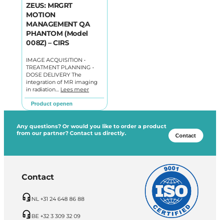
ZEUS: MRGRT
MOTION
MANAGEMENT QA
PHANTOM (Model
008Z) – CIRS
IMAGE ACQUISITION •
TREATMENT PLANNING •
DOSE DELIVERY The
integration of MR imaging
in radiation…
Lees meer
Product openen
Any questions? Or would you like to order a product
from our partner? Contact us directly.
Contact
Contact
NL +31 24 648 86 88
BE +32 3 309 32 09