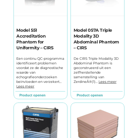
Model 551
Model 057A Triple
Accreditation
Modality 3D
Phantom for
Abdominal Phantom
Uniformity – CIRS
– CIRS
Een continu QC-programma
De CIRS Triple Modality 3D
identificeert problemen
Abdominal Phantom is
voordat ze de diagnostische
geconstrueerd uit een
waarde van
zelfherstellende
echografieonderzoeken
samenstelling van
beïnvloeden en verzekert…
ZerdineÂ®(1)…
Lees meer
Lees meer
Product openen
Product openen