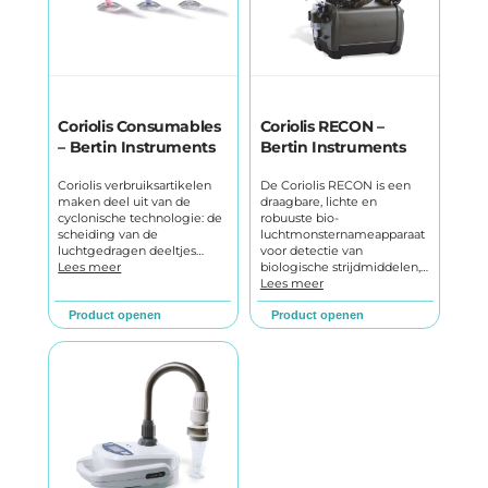
Coriolis Consumables
Coriolis RECON –
– Bertin Instruments
Bertin Instruments
Coriolis verbruiksartikelen
De Coriolis RECON is een
maken deel uit van de
draagbare, lichte en
cyclonische technologie: de
robuuste bio-
scheiding van de
luchtmonsternameapparaat
luchtgedragen deeltjes…
voor detectie van
Lees meer
biologische strijdmiddelen,…
Lees meer
Product openen
Product openen