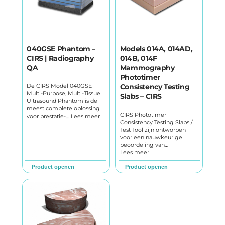
040GSE Phantom –
Models 014A, 014AD,
CIRS | Radiography
014B, 014F
QA
Mammography
Phototimer
De CIRS Model 040GSE
Consistency Testing
Multi-Purpose, Multi-Tissue
Slabs – CIRS
Ultrasound Phantom is de
meest complete oplossing
CIRS Phototimer
voor prestatie-…
Lees meer
Consistency Testing Slabs /
Test Tool zijn ontworpen
voor een nauwkeurige
beoordeling van…
Lees meer
Product openen
Product openen