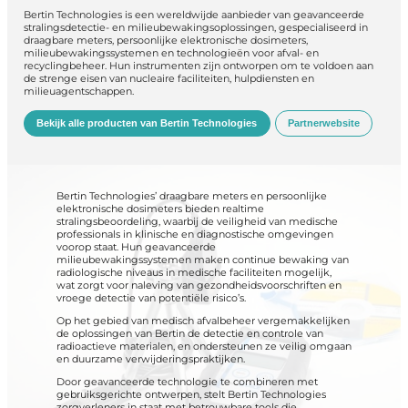
Bertin Technologies is een wereldwijde aanbieder van geavanceerde
stralingsdetectie- en milieubewakingsoplossingen, gespecialiseerd in
draagbare meters, persoonlijke elektronische dosimeters,
milieubewakingssystemen en technologieën voor afval- en
recyclingbeheer.
Hun instrumenten zijn ontworpen om te voldoen aan
de strenge eisen van nucleaire faciliteiten, hulpdiensten en
milieuagentschappen.
Bekijk alle producten van Bertin Technologies
Partnerwebsite
Bertin Technologies’ draagbare meters en persoonlijke
elektronische dosimeters bieden realtime
stralingsbeoordeling, waarbij de veiligheid van medische
professionals in klinische en diagnostische omgevingen
voorop staat. Hun geavanceerde
milieubewakingssystemen maken continue bewaking van
radiologische niveaus in medische faciliteiten mogelijk,
wat zorgt voor naleving van gezondheidsvoorschriften en
vroege detectie van potentiële risico’s.
Op het gebied van medisch afvalbeheer vergemakkelijken
de oplossingen van Bertin de detectie en controle van
radioactieve materialen, en ondersteunen ze veilig omgaan
en duurzame verwijderingspraktijken.
Door geavanceerde technologie te combineren met
gebruiksgerichte ontwerpen, stelt Bertin Technologies
zorgverleners in staat met betrouwbare tools die