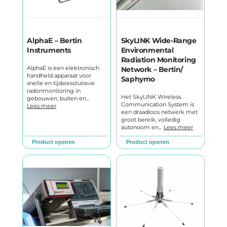
AlphaE – Bertin
SkyLINK Wide-Range
Instruments
Environmental
Radiation Monitoring
AlphaE is een elektronisch
Network – Bertin/
handheld apparaat voor
Saphymo
snelle en tijdsresolutieve
radonmonitoring in
Het SkyLINK Wireless
gebouwen, buiten en…
Communication System is
Lees meer
een draadloos netwerk met
groot bereik, volledig
autonoom en…
Lees meer
Product openen
Product openen