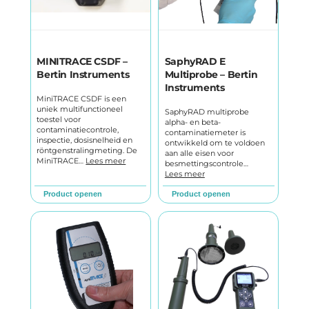
MINITRACE CSDF –
SaphyRAD E
Bertin Instruments
Multiprobe – Bertin
Instruments
MiniTRACE CSDF is een
uniek multifunctioneel
SaphyRAD multiprobe
toestel voor
alpha- en beta-
contaminatiecontrole,
contaminatiemeter is
inspectie, dosisnelheid en
ontwikkeld om te voldoen
röntgenstralingmeting. De
aan alle eisen voor
MiniTRACE…
Lees meer
besmettingscontrole…
Lees meer
Product openen
Product openen