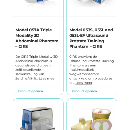
Model 057A Triple
Model 053S, 053L and
Modality 3D
053L-EF Ultrasound
Abdominal Phantom
Prostate Training
– CIRS
Phantom – CIRS
De CIRS Triple Modality 3D
CIRS ontwierp de
Abdominal Phantom is
Ultrasound Prostate Training
geconstrueerd uit een
Phantom als een
zelfherstellende
multimodaliteit
samenstelling van
wegwerpphantom
ZerdineÂ®(1)…
Lees meer
ontwikkeld om procedures
te…
Lees meer
Product openen
Product openen