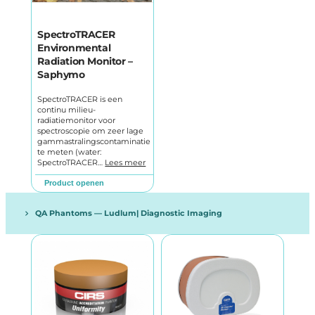
SpectroTRACER
Environmental
Radiation Monitor –
Saphymo
SpectroTRACER is een
continu milieu-
radiatiemonitor voor
spectroscopie om zeer lage
gammastralingscontaminatie
te meten (water:
SpectroTRACER…
Lees meer
Product openen
QA Phantoms — Ludlum| Diagnostic Imaging