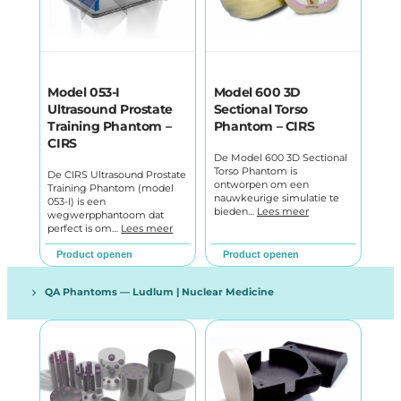
Model 053-I
Model 600 3D
Ultrasound Prostate
Sectional Torso
Training Phantom –
Phantom – CIRS
CIRS
De Model 600 3D Sectional
Torso Phantom is
De CIRS Ultrasound Prostate
ontworpen om een
Training Phantom (model
nauwkeurige simulatie te
053-I) is een
bieden…
Lees meer
wegwerpphantoom dat
perfect is om…
Lees meer
Product openen
Product openen
QA Phantoms — Ludlum | Nuclear Medicine