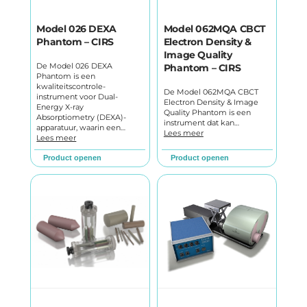
Model 026 DEXA
Model 062MQA CBCT
Phantom – CIRS
Electron Density &
Image Quality
De Model 026 DEXA
Phantom – CIRS
Phantom is een
kwaliteitscontrole-
De Model 062MQA CBCT
instrument voor Dual-
Electron Density & Image
Energy X-ray
Quality Phantom is een
Absorptiometry (DEXA)-
instrument dat kan…
apparatuur, waarin een…
Lees meer
Lees meer
Product openen
Product openen